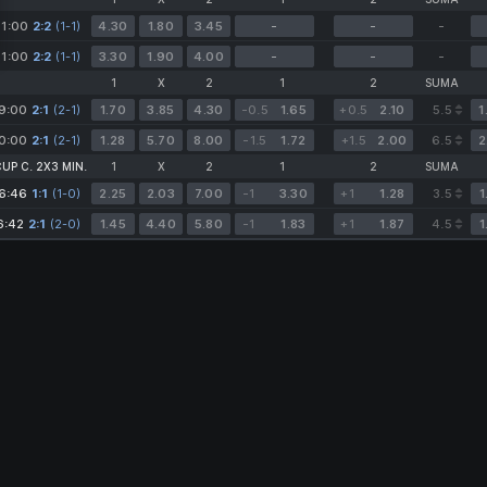
1:00
2:2
(1-1)
4.30
1.80
3.45
-
-
-
1:00
2:2
(1-1)
3.30
1.90
4.00
-
-
-
1
X
2
1
2
SUMA
9:00
2:1
(2-1)
(2-1)
1.70
3.85
4.30
-0.5
1.65
+0.5
2.10
5.5
1
0:00
2:1
(2-1)
1.28
5.70
8.00
-1.5
1.72
+1.5
2.00
6.5
2
UP C. 2X3 MIN.
1
X
2
1
2
SUMA
6:46
1:1
(1-0)
2.25
2.03
7.00
-1
3.30
+1
1.28
3.5
1
6:42
2:1
(2-0)
1.45
4.40
5.80
-1
1.83
+1
1.87
4.5
1