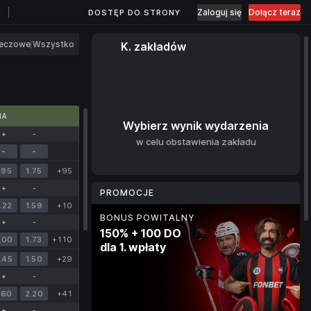
Zaloguj się
Dołącz teraz
DOSTĘP DO STRONY
eczowe
Wszystko
K. zakładów
MA
Wybierz wynik wydarzenia
+
-
w celu obstawienia zakładu
-
-
.95
1.75
+95
+
-
PROMOCJE
.22
1.59
+10
BONUS POWITALNY
RYNEK BONUSOWY
BONUS KRYPTOWALUTOWY
PROGRAM LOJALNOŚCIOWY
+
-
150% + 100 DO
Darmowe zakłady
10% dla każdej wpłaty
Cashback
.00
1.73
+110
dla 1. wpłaty
do 400 zł
w kryptowalucie
do wartości 20%
.45
1.50
+29
za obstawianie sportu
co tydzień
+
-
5 dni
.60
2.20
+41
+
-