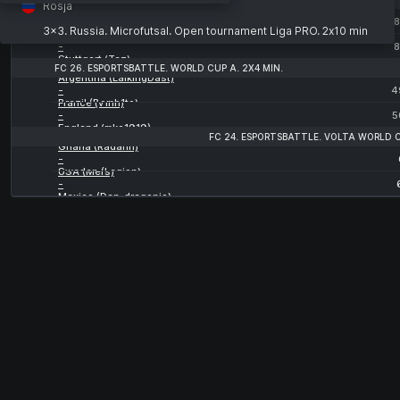
Rosja
Bayern (Totti)
-
8
3x3. Russia. Microfutsal. Open tournament Liga PRO. 2х10 min
Eintracht (Pavlinho19)
Leipzig (Ganger_29)
-
8
Stuttgart (Taz)
FC 26. ESPORTSBATTLE. WORLD CUP A. 2X4 MIN.
Argentina (LaikingDast)
-
4
Brazil (Bomb1to)
France (v1nn)
-
5
England (mko1919)
FC 24. ESPORTSBATTLE. VOLTA WORLD C
Ghana (Radahn)
-
Sweden (Legion)
USA (Mers)
-
Mexico (Dan_dragonio)