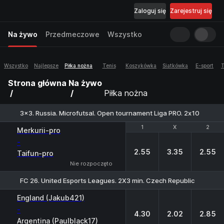
Zaloguj się
Zarejestruj się
Na żywo
Przedmeczowe
Wszystko
Wszystko
Najlepsze
Piłka nożna
Tenis
Koszykówka
Siatkówka
E-sport
T
Strona główna
Na żywo
Piłka nożna
3x3. Russia. Microfutsal. Open tournament Liga PRO. 2х10 min. Div
1
1
X
X
2
2
Merkurii-pro
-
2.55
3.35
2.55
Taifun-pro
Nie rozpoczęto
FC 26. United Esports Leagues. 2X3 min. Czech Republic
1
X
2
England (Jakub421)
-
4.30
2.02
2.85
Argentina (Paulblack17)