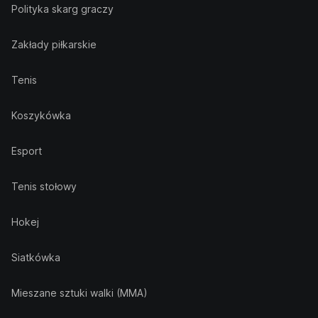
Polityka skarg graczy
Zakłady piłkarskie
Tenis
Koszykówka
Esport
Tenis stołowy
Hokej
Siatkówka
Mieszane sztuki walki (MMA)