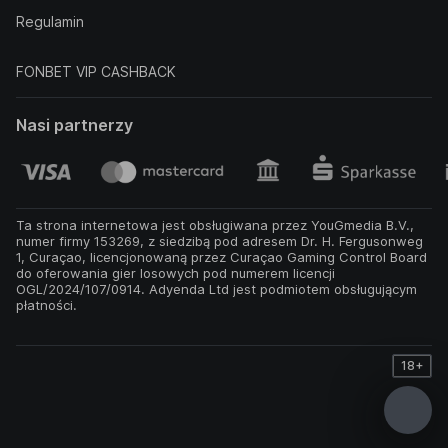
Regulamin
FONBET VIP CASHBACK
Nasi partnerzy
Ta strona internetowa jest obsługiwana przez YouGmedia B.V.,
numer firmy 153269, z siedzibą pod adresem Dr. H. Fergusonweg
1, Curaçao, licencjonowaną przez Curaçao Gaming Control Board
do oferowania gier losowych pod numerem licencji
OGL/2024/107/0914. Adyenda Ltd jest podmiotem obsługującym
płatności.
18+