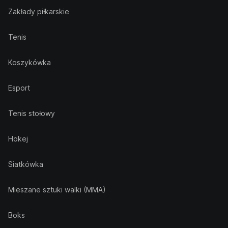
Zakłady piłkarskie
Tenis
Koszykówka
Esport
Tenis stołowy
Hokej
Siatkówka
Mieszane sztuki walki (MMA)
Boks