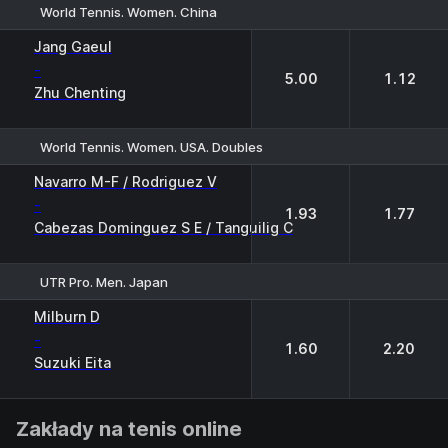
World Tennis. Women. China
1
2
Jang Gaeul
-
5.00
1.12
Zhu Chenting
World Tennis. Women. USA. Doubles
1
2
Navarro M-F / Rodriguez V
-
1.93
1.77
Cabezas Dominguez S E / Tanguilig C
UTR Pro. Men. Japan
1
2
Milburn D
-
1.60
2.20
Suzuki Eita
Zakłady na tenis online