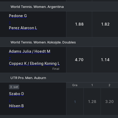
World Tennis. Women. Argentina
1
2
Pedone G
-
1.88
1.82
Perez Alarcon L
World Tennis. Women. Koksijde. Doubles
1
2
Adams Julia / Hoedt M
-
4.70
1.14
Coppez K / Ebeling Koning L
Final
UTR Pro. Men. Auburn
Gra
Gra
1
1
2
2
3. set
Szabo D
-
1.28
3.20
1
Hilsen B