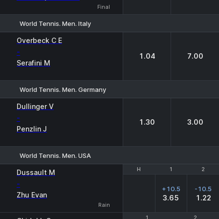
Final
World Tennis. Men. Italy
1
2
Overbeck C E
-
1.04
7.00
Serafini M
World Tennis. Men. Germany
1
2
Dullinger V
-
1.30
3.00
Penzlin J
World Tennis. Men. USA
H
H
1
1
2
2
Dussault M
-
+10.5
-10.5
Zhu Evan
3.65
1.22
Rain
1
1
2
2