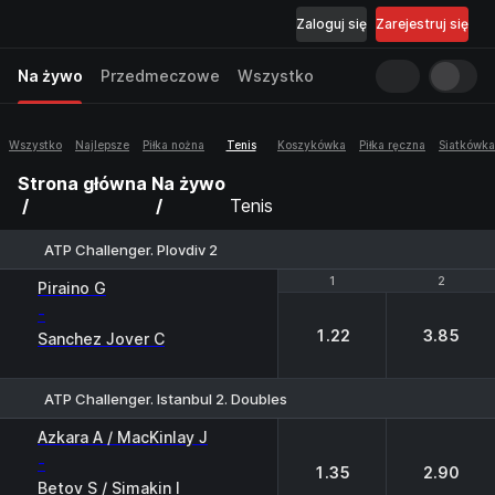
Zaloguj się
Zarejestruj się
Na żywo
Przedmeczowe
Wszystko
Wszystko
Najlepsze
Piłka nożna
Tenis
Koszykówka
Piłka ręczna
Siatkówka
Strona główna
Na żywo
Tenis
ATP Challenger. Plovdiv 2
1
1
2
2
Piraino G
-
1.22
3.85
Sanchez Jover C
ATP Challenger. Istanbul 2. Doubles
1
2
Azkara A / MacKinlay J
-
1.35
2.90
Betov S / Simakin I