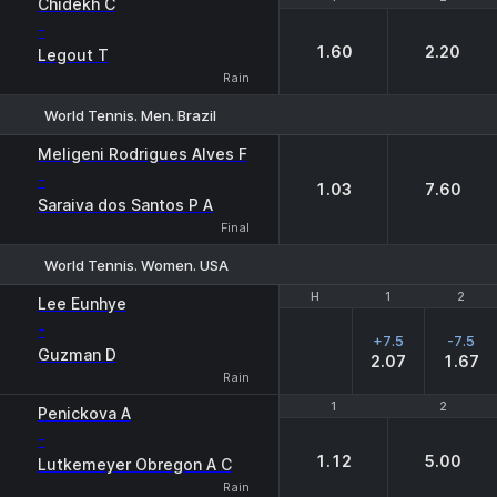
Chidekh C
-
1.60
2.20
Legout T
Rain
World Tennis. Men. Brazil
1
2
Meligeni Rodrigues Alves F
-
1.03
7.60
Saraiva dos Santos P A
Final
World Tennis. Women. USA
H
H
1
1
2
2
Lee Eunhye
-
+7.5
-7.5
Guzman D
2.07
1.67
Rain
1
1
2
2
Penickova A
-
1.12
5.00
Lutkemeyer Obregon A C
Rain