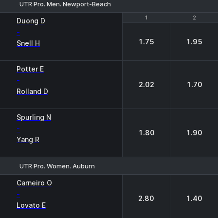
UTR Pro. Men. Newport-Beach
1
1
2
2
Duong D
-
1.75
1.95
Snell H
Potter E
-
2.02
1.70
Rolland D
Spurling N
-
1.80
1.90
Yang R
UTR Pro. Women. Auburn
1
2
Carneiro O
-
2.80
1.40
Lovato E