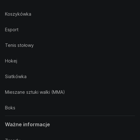
Koszykówka
Esport
Tenis stołowy
Hokej
Siatkówka
Mieszane sztuki walki (MMA)
Boks
Ważne informacje