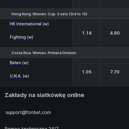
Hong Kong. Women. Cup. 3 sets (3rd to 15)
1
2
HK International (w)
-
1.14
4.90
Fighting (w)
Costa Rica. Women. Primera Division
1
2
Belen (w)
-
1.05
7.70
U.N.A. (w)
Zakłady na siatkówkę online
support@fonbet.com
Pomoc techniczna 24/7