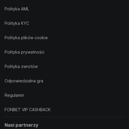
Polityka AML
Polityka KYC
Polityka plików cookie
Polityka prywatności
Polityka zwrotów
Odpowiedzialna gra
Regulamin
FONBET VIP CASHBACK
Nasi partnerzy