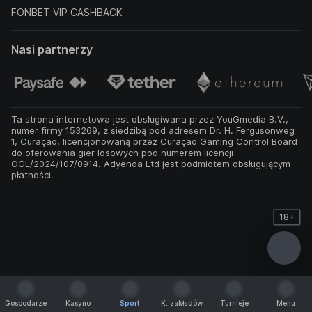
FONBET VIP CASHBACK
Nasi partnerzy
Ta strona internetowa jest obsługiwana przez YouGmedia B.V.,
numer firmy 153269, z siedzibą pod adresem Dr. H. Fergusonweg
1, Curaçao, licencjonowaną przez Curaçao Gaming Control Board
do oferowania gier losowych pod numerem licencji
OGL/2024/107/0914. Adyenda Ltd jest podmiotem obsługującym
płatności.
18+
Gospodarze
Kasyno
Sport
K. zakładów
Turnieje
Menu