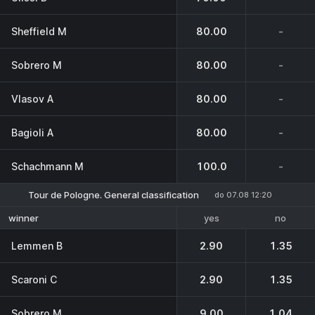
Sheffield M
80.00
-
Sobrero M
80.00
-
Vlasov A
80.00
-
Bagioli A
80.00
-
Schachmann M
100.0
-
Tour de Pologne. General classification
do 07.08 12:20
yes
no
winner
Lemmen B
2.90
1.35
Scaroni C
2.90
1.35
Sobrero M
9.00
1.04