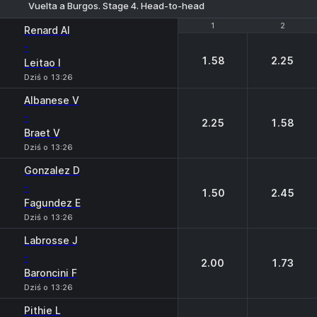
Vuelta a Burgos. Stage 4. Head-to-head
1
1
2
2
Renard Al
-
1.58
2.25
Leitao I
Dziś o 13:26
Albanese V
-
2.25
1.58
Braet V
Dziś o 13:26
Gonzalez D
-
1.50
2.45
Fagundez E
Dziś o 13:26
Labrosse J
-
2.00
1.73
Baroncini F
Dziś o 13:26
Pithie L