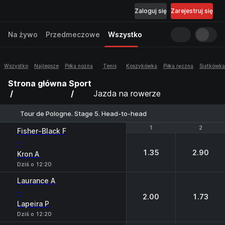
Zaloguj się
Zarejestruj się
Na żywo
Przedmeczowe
Wszystko
Wszystko
Najlepsze
Piłka nożna
Tenis
Koszykówka
Piłka ręczna
Siatkówka
Strona główna
Sport
Jazda na rowerze
Tour de Pologne. Stage 5. Head-to-head
1
1
2
2
Fisher-Black F
-
1.35
2.90
Kron A
Dziś o 12:20
Laurance A
-
2.00
1.73
Lapeira P
Dziś o 12:20