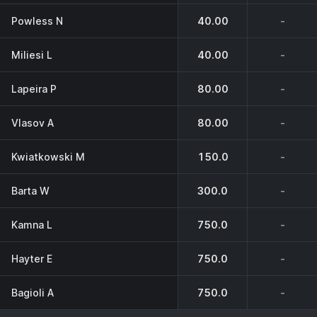
Powless N
40.00
-
Miliesi L
40.00
-
Lapeira P
80.00
-
Vlasov A
80.00
-
Kwiatkowski M
150.0
-
Barta W
300.0
-
Kamna L
750.0
-
Hayter E
750.0
-
Bagioli A
750.0
-