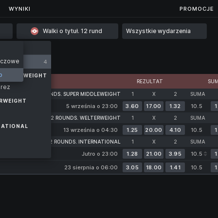
...
WYNIKI
WYNIKI
PROMOCJE
Walki o tytuł. 12 rund
Wszystkie wydarzenia
eczowe
4
o
R MIDDLEWEIGHT
REZULTAT
SU
arez
TLE FIGHTS. 12 ROUNDS. SUPER MIDDLEWEIGHT
1
X
2
SUMA
ERWEIGHT
5 września o 23:00
3.60
17.00
1.32
10.5
1
TITLE FIGHTS. 12 ROUNDS. WELTERWEIGHT
1
X
2
SUMA
NATIONAL
13 września o 04:30
1.25
20.00
4.10
10.5
1
TITLE BOUTS. 12 ROUNDS. INTERNATIONAL
1
X
2
SUMA
Jutro o 23:00
1.28
21.00
3.95
10.5
1
23 sierpnia o 06:00
3.05
18.00
1.41
10.5
1