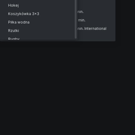
Kobiety
Hokej
Women. Title Bouts. 10 rounds of 2 min.
Koszykówka 3x3
Women. Rating bouts. 6 rounds of 2 min.
Piłka wodna
Women. Title Bouts. 10 rounds of 2 min. International
Rzutki
Women. 8 rounds of 2 min.
Rugby
Bilard
Futsal
Krykiet
Hokej na trawie
Floorball
Sport
Siatkówka plażowa
Piłka nożna plażowa
Lacrosse
Piłka nożna gaelicka
Badminton