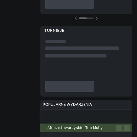
TURNIEJE
POPULARNE WYDARZENIA
Piłka nożna
Tenis
Koszykówka
Siatkówka
E-sport
Mecze towarzyskie. Top kluby