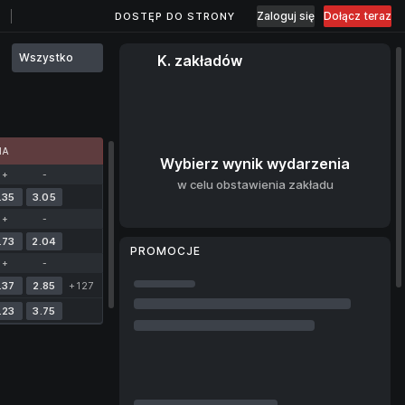
Zaloguj się
Dołącz teraz
DOSTĘP DO STRONY
Wszystko
K. zakładów
MA
Wybierz wynik wydarzenia
+
-
w celu obstawienia zakładu
.35
3.05
+
-
.73
2.04
PROMOCJE
+
-
.37
2.85
+127
.23
3.75