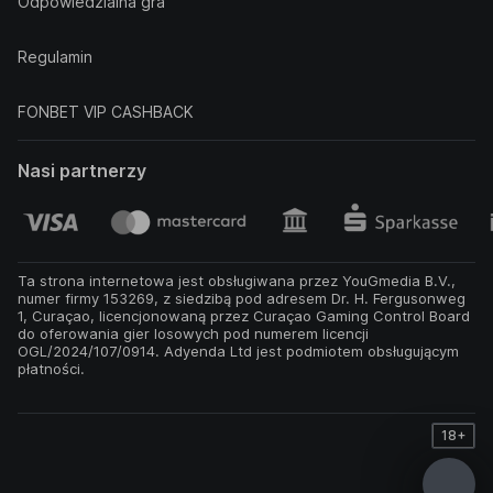
Odpowiedzialna gra
Regulamin
FONBET VIP CASHBACK
Nasi partnerzy
Ta strona internetowa jest obsługiwana przez YouGmedia B.V.,
numer firmy 153269, z siedzibą pod adresem Dr. H. Fergusonweg
1, Curaçao, licencjonowaną przez Curaçao Gaming Control Board
do oferowania gier losowych pod numerem licencji
OGL/2024/107/0914. Adyenda Ltd jest podmiotem obsługującym
płatności.
18+