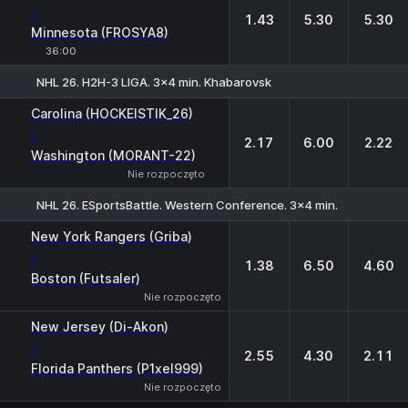
-
1.43
5.30
5.30
Minnesota (FROSYA8)
36:00
NHL 26. H2H-3 LIGA. 3x4 min. Khabarovsk
1
X
2
Carolina (HOCKEISTIK_26)
-
2.17
6.00
2.22
Washington (MORANT-22)
Nie rozpoczęto
NHL 26. ESportsBattle. Western Conference. 3x4 min.
1
X
2
New York Rangers (Griba)
-
1.38
6.50
4.60
Boston (Futsaler)
Nie rozpoczęto
New Jersey (Di-Akon)
-
2.55
4.30
2.11
Florida Panthers (P1xel999)
Nie rozpoczęto