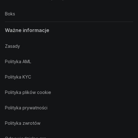
Boks
Ważne informacje
Zasady
Polityka AML
Polityka KYC
Polityka plików cookie
Polityka prywatności
Polityka zwrotów