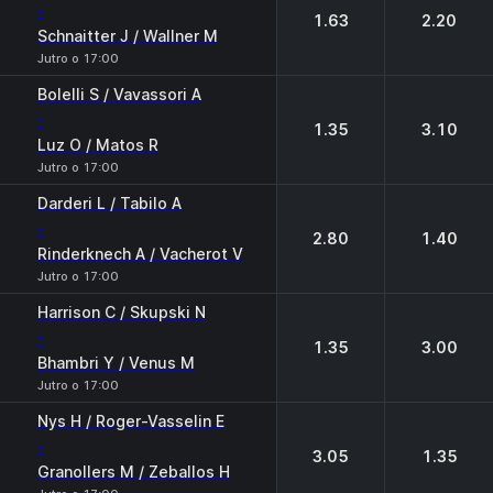
-
1.63
2.20
Schnaitter J / Wallner M
Jutro o 17:00
Bolelli S / Vavassori A
-
1.35
3.10
Luz O / Matos R
Jutro o 17:00
Darderi L / Tabilo A
-
2.80
1.40
Rinderknech A / Vacherot V
Jutro o 17:00
Harrison C / Skupski N
-
1.35
3.00
Bhambri Y / Venus M
Jutro o 17:00
Nys H / Roger-Vasselin E
-
3.05
1.35
Granollers M / Zeballos H