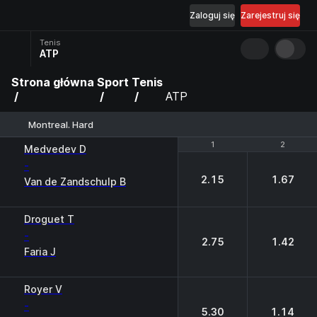
Zaloguj się
Zarejestruj się
Tenis
ATP
Strona główna
Sport
Tenis
ATP
Montreal. Hard
1
1
2
2
Medvedev D
-
2.15
1.67
Van de Zandschulp B
Droguet T
-
2.75
1.42
Faria J
Royer V
-
5.30
1.14