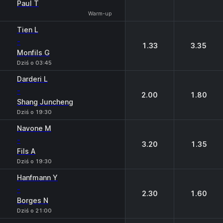
Paul T
Warm-up
Tien L
-
1.33
3.35
Monfils G
Dziś o 03:45
Darderi L
-
2.00
1.80
Shang Juncheng
Dziś o 19:30
Navone M
-
3.20
1.35
Fils A
Dziś o 19:30
Hanfmann Y
-
2.30
1.60
Borges N
Dziś o 21:00