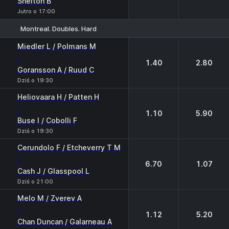
Shelton B
Jutro o 17:00
Montreal. Doubles. Hard
1
2
Miedler L / Polmans M
-
1.40
2.80
Goransson A / Ruud C
Dziś o 19:30
Heliovaara H / Patten H
-
1.10
5.90
Buse I / Cobolli F
Dziś o 19:30
Cerundolo F / Etcheverry T M
-
6.70
1.07
Cash J / Glasspool L
Dziś o 21:00
Melo M / Zverev A
-
1.12
5.20
Chan Duncan / Galarneau A