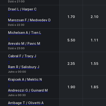
Dziś o 21:00
Draxl L / Harper C
-
1.70
2.10
Marozsan F / Medvedev D
Dziś o 22:30
Michelsen A / Tien L
-
5.50
1.11
Arevalo M / Pavic M
Dziś o 23:00
Cabral F / Tracy J
-
2.35
1.55
Ram R / Salisbury J
Jutro o 00:00
Krajicek A / Mektic N
-
1.90
1.85
Andreozzi G / Guinard M
Jutro o 00:30
Arribage T / Olivetti A