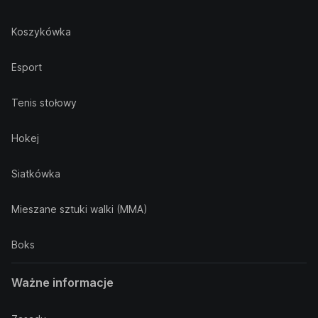
Koszykówka
Esport
Tenis stołowy
Hokej
Siatkówka
Mieszane sztuki walki (MMA)
Boks
Ważne informacje