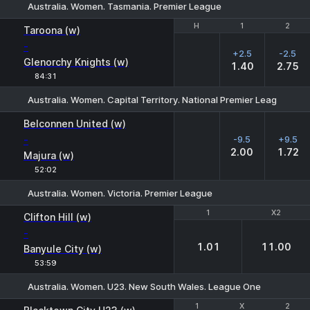
Australia. Women. Tasmania. Premier League
H
H
1
1
2
2
Taroona (w)
-
+2.5
-2.5
Glenorchy Knights (w)
1.40
2.75
84:31
Australia. Women. Capital Territory. National Premier League
H
1
2
Belconnen United (w)
-
-9.5
+9.5
2.00
1.72
Majura (w)
52:02
Australia. Women. Victoria. Premier League
1
1
X2
X2
Clifton Hill (w)
-
1.01
11.00
Banyule City (w)
53:59
Australia. Women. U23. New South Wales. League One
1
1
X
X
2
2