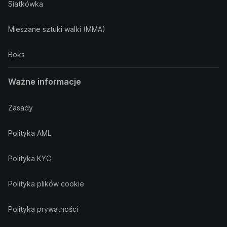
Siatkówka
Mieszane sztuki walki (MMA)
Boks
Ważne informacje
Zasady
Polityka AML
Polityka KYC
Polityka plików cookie
Polityka prywatności