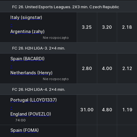
FC 26. United Esports Leagues. 2X3 min. Czech Republic
1
X
2
Italy (siignstar)
-
3.25
3.20
2.18
Argentina (zahy)
Nie rozpoczęto
FC 26. H2H LIGA-3. 2x4 min.
1
X
2
Spain (BACARDI)
-
2.80
4.00
2.12
Netherlands (Henry)
Nie rozpoczęto
FC 26. H2H LIGA-4. 2x4 min.
1
X
2
Portugal (LLOYD1337)
-
31.00
4.80
1.19
England (POVEZLO)
74:00
Spain (FOMA)