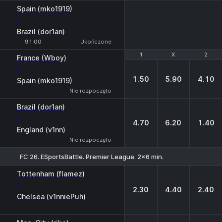
Spain (mko1919)
-
Brazil (dor1an)
91:00
Ukończone
1
1
X
X
2
2
France (Wboy)
-
1.50
5.90
4.10
Spain (mko1919)
Nie rozpoczęto
Brazil (dor1an)
-
4.70
6.20
1.40
England (v1nn)
Nie rozpoczęto
FC 26. ESportsBattle. Premier League. 2x6 min.
1
X
2
Tottenham (flamez)
-
2.30
4.40
2.40
Chelsea (v1nniePuh)