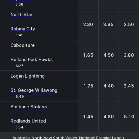
8:36
North Star
-
2.30
3.95
2.50
Robina City
8:49
Caboolture
-
1.65
4.50
3.80
Holland Park Hawks
6:27
Logan Lightning
-
1.75
4.40
3.45
St. George Willawong
6:49
Brisbane Strikers
-
1.45
4.80
5.10
Redlands United
8:54
Australia. North New South Wales. National Premier League