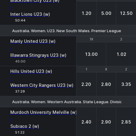
Blacktown City U23 (w)
-
1.20
5.00
12.50
Inter Lions U23 (w)
50:44
Australia. Women. U23. New South Wales. Premier League
1X
1X
2
2
Manly United U23 (w)
-
13.00
1.02
Illawarra Stingrays U23 (w)
45:00
1
1
X
X
2
2
Hills United U23 (w)
-
2.20
2.80
3.35
Western City Rangers U23 (w)
37:29
Australia. Women. Western Australia. State League. Division 1
1
X
2
Murdoch University Melville (w)
-
2.40
2.90
2.85
Subiaco 2 (w)
51:22