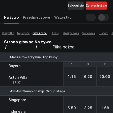
Zaloguj się
Zarejestruj się
Na żywo
Przedmeczowe
Wszystko
Wszystko
Najlepsze
Piłka nożna
Tenis
Koszykówka
Siatkówka
E-sport
T
Strona główna
Na żywo
Piłka nożna
Mecze towarzyskie. Top kluby
1
1
X
X
2
2
Bayern
-
1.15
6.20
20.00
Aston Villa
67:37
ASEAN Championship. Group stage
1
X
2
Singapore
-
5.50
3.25
1.68
Indonesia