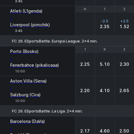
3:45
H
H
1
1
2
2
Atleti (L1genda)
-
-2.5
+2.5
Liverpool (pimchik)
2.35
1.52
3:45
FC 26. ESportsBattle. Europa League. 2x4 min.
1
1
X
X
2
2
Porto (Bosko)
-
2.25
5.10
2.30
Fenerbahce (pikalicaaa)
10:00
Aston Villa (Sena)
-
2.20
4.10
2.65
Salzburg (Cira)
10:00
FC 26. ESportsBattle. La Liga. 2x4 min.
1
X
2
Barcelona (DaVa)
-
2.17
4.60
2.50