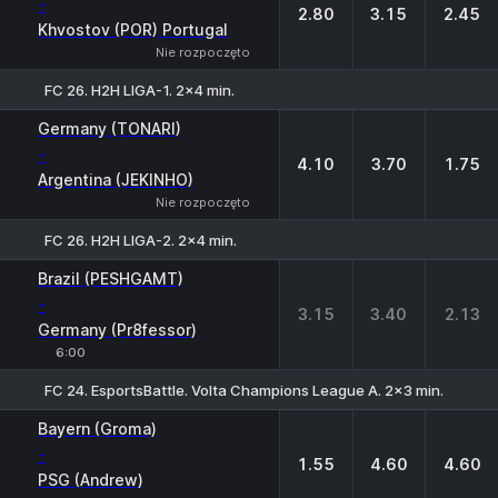
-
2.80
3.15
2.45
Khvostov (POR) Portugal
Nie rozpoczęto
FC 26. H2H LIGA-1. 2x4 min.
1
X
2
Germany (TONARI)
-
4.10
3.70
1.75
Argentina (JEKINHO)
Nie rozpoczęto
FC 26. H2H LIGA-2. 2x4 min.
1
X
2
Brazil (PESHGAMT)
-
3.15
3.40
2.13
Germany (Pr8fessor)
6:00
FC 24. EsportsBattle. Volta Champions League A. 2x3 min.
1
X
2
Bayern (Groma)
-
1.55
4.60
4.60
PSG (Andrew)