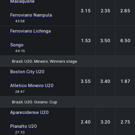
Maxaquene
-
3.15
2.35
2.85
Ferroviario Nampula
43:58
Ferroviario Lichinga
-
1.53
3.50
6.50
Songo
44:15
Brazil. U20. Mineiro. Winners stage
1
X
2
Boston City U20
-
3.55
3.40
1.87
Atletico Mineiro U20
28:47
Brazil. U20. Goiano. Cup
1
X
2
Aparecidense U20
-
2.40
3.20
2.75
Planalto U20
27:10