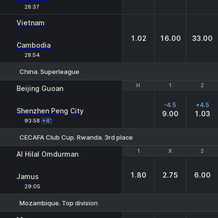
28:37
Vietnam
-
1.02
16.00
33.00
Cambodia
28:54
China. Superleague
H
H
1
1
2
2
Beijing Guoan
-
-4.5
+4.5
Shenzhen Peng City
9.00
1.03
93:58
+4'
CECAFA Club Cup. Rwanda. 3rd place
1
1
X
X
2
2
Al Hilal Omdurman
-
1.80
2.75
6.00
Jamus
29:05
Mozambique. Top division
1
X
2