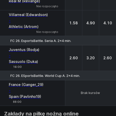
Real M (Revange)
Nie rozpoczęto
Villarreal (Edwardson)
-
1.58
4.90
4.10
Athletic (Artrom)
Nie rozpoczęto
FC 26. EsportsBattle. Seria A. 2x4 min.
1
X
2
Juventus (Rodja)
-
2.60
3.20
2.60
Sassuolo (Duka)
16:00
FC 26. ESportsBattle. World Cup A. 2x4 min.
France (Ganger_29)
-
Brak kursów
Spain (Pavlinho19)
88:00
Zakłady na piłkę nożną online