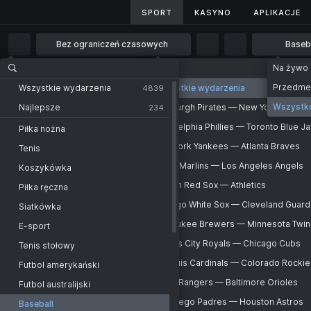
SPORT
SPORT
KASYNO
KASYNO
APLIKACJE
APLIKACJE
Bez ograniczeń czasowych
Baseb
Bez ograniczeń czasowych
Na żywo
Strona główna
Sport
Baseball
USA
1 godz.
Przedm
Wszystkie wydarzenia
Wszystkie wydarzenia
Wszystkie wydarzenia
4839
111
2 godz.
Wszystk
Najlepsze
Pittsburgh Pirates — New York Mets
234
KRAJE
Baseball - USA
Chińskie Tajpej
4 godz.
Philadelphia Phillies — Toronto Blue J
Piłka nożna
MLB
Pittsburgh Pirates
Chinese Taipei. CPBL
6 godz.
New York Yankees — Atlanta Braves
Tenis
-
Jut
New York Mets
Philadelphia Phillies
Czechy
12 godz.
Miami Marlins — Los Angeles Angels
Koszykówka
-
Jut
Toronto Blue Jays
New York Yankees
Czech Republic. Extraliga
1 dzień
Boston Red Sox — Athletics
Piłka ręczna
-
Jut
Atlanta Braves
Miami Marlins
Japonia
2 dni
Chicago White Sox — Cleveland Guard
Siatkówka
-
Ju
Los Angeles Angels
Boston Red Sox
Japan. NPB
Milwaukee Brewers — Minnesota Twin
E-sport
-
Ju
Athletics
Chicago White Sox
Japan. NPB
Kansas City Royals — Chicago Cubs
Tenis stołowy
-
Jut
Cleveland Guardians
Milwaukee Brewers
Winner
St. Louis Cardinals — Colorado Rockie
Futbol amerykański
-
Jut
Minnesota Twins
Kansas City Royals
Japan. NPB. Reserve league
Texas Rangers — Baltimore Orioles
Futbol australijski
-
Ju
Chicago Cubs
St. Louis Cardinals
Korea Południowa
San Diego Padres — Houston Astros
Baseball
-
Ju