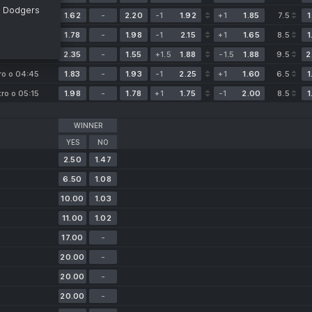
s Dodgers
tro o 03:15
1.62
-
2.20
-1
1.92
+1
1.85
7.5
1
ro o 04:40
1.78
-
1.98
-1
2.15
+1
1.65
8.5
1
ro o 04:40
2.35
-
1.55
+1.5
1.88
-1.5
1.88
9.5
2
ro o 04:45
1.83
-
1.93
-1
2.25
+1
1.60
6.5
1
tro o 05:15
1.98
-
1.78
+1
1.75
-1
2.00
8.5
1
WINNER
YES
NO
2.50
1.47
6.50
1.08
10.00
1.03
11.00
1.02
17.00
-
20.00
-
20.00
-
20.00
-