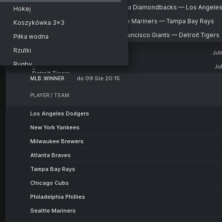
Colorado Rockies
Texas Rangers
South Korea. KBO
Arizona Diamondbacks — Los Angele
Hokej
-
Ju
Baltimore Orioles
San Diego Padres
USA
Seattle Mariners — Tampa Bay Rays
Koszykówka 3x3
-
Jut
Houston Astros
Arizona Diamondbacks
MLB
San Francisco Giants — Detroit Tigers
Piłka wodna
-
Jut
Los Angeles Dodgers
Seattle Mariners
MLB
Rzutki
-
Jut
Tampa Bay Rays
San Francisco Giants
Winner
Rugby
-
Ju
Detroit Tigers
American League. Winner
Bilard
do 09 Sie 20:15
MLB. WINNER
National League. Winner
Futsal
PLAYER / TEAM
Krykiet
Los Angeles Dodgers
Hokej na trawie
New York Yankees
Floorball
Milwaukee Brewers
Sport
Atlanta Braves
Siatkówka plażowa
Tampa Bay Rays
Piłka nożna plażowa
Chicago Cubs
Lacrosse
Philadelphia Phillies
Piłka nożna gaelicka
Seattle Mariners
Badminton