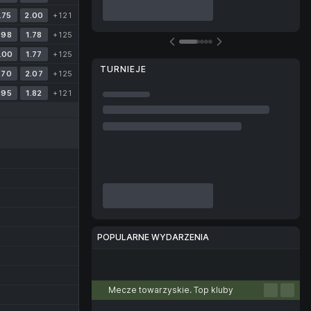
.75
2.00
+121
.98
1.78
+125
.00
1.77
+125
TURNIEJE
.70
2.07
+125
.95
1.82
+121
POPULARNE WYDARZENIA
Piłka nożna
Tenis
Koszykówka
Siatkówka
E-sport
Mecze towarzyskie. Top kluby