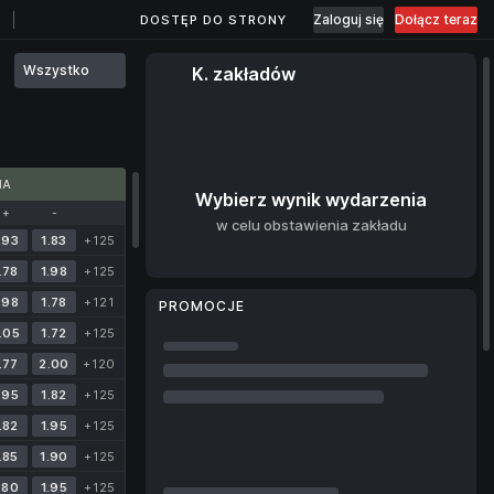
Zaloguj się
Dołącz teraz
DOSTĘP DO STRONY
Wszystko
K. zakładów
MA
Wybierz wynik wydarzenia
+
-
w celu obstawienia zakładu
.93
1.83
+125
.78
1.98
+125
.98
1.78
+121
PROMOCJE
.05
1.72
+125
.77
2.00
+120
.95
1.82
+125
.82
1.95
+125
.85
1.90
+125
.80
1.95
+125