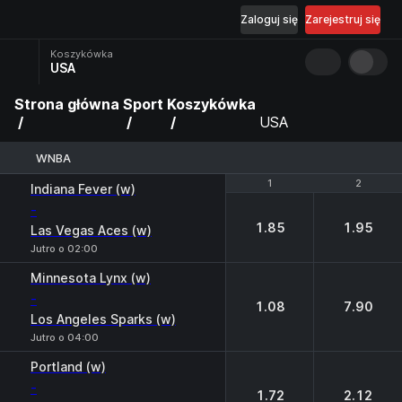
Zaloguj się
Zarejestruj się
Koszykówka
USA
Strona główna
Sport
Koszykówka
USA
WNBA
1
1
2
2
Indiana Fever (w)
-
1.85
1.95
Las Vegas Aces (w)
Jutro o 02:00
Minnesota Lynx (w)
-
1.08
7.90
Los Angeles Sparks (w)
Jutro o 04:00
Portland (w)
-
1.72
2.12