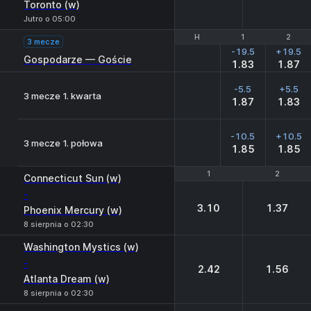
Toronto (w)
Jutro o 05:00
H
H
1
1
2
2
3 mecze
-19.5
+19.5
Gospodarze — Goście
1.83
1.87
-5.5
+5.5
3 mecze 1. kwarta
1.87
1.83
-10.5
+10.5
3 mecze 1. połowa
1.85
1.85
1
1
2
2
Connecticut Sun (w)
-
3.10
1.37
Phoenix Mercury (w)
8 sierpnia o 02:30
Washington Mystics (w)
-
2.42
1.56
Atlanta Dream (w)
8 sierpnia o 02:30