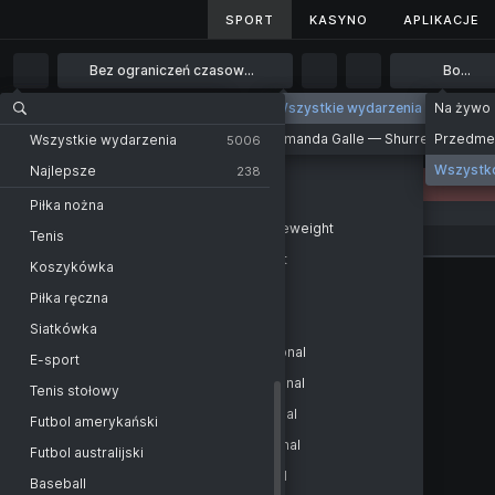
SPORT
SPORT
KASYNO
KASYNO
APLIKACJE
APLIKACJE
Bez ograniczeń czasowych
Boks
Bez ograniczeń czasowych
Wszystkie wydarzenia
Na żywo
Strona główna
Sport
Boks
Kobiety
Women. 8 rounds of
1 godz.
Amanda Galle — Shurretta Metcal
Przedm
Wszystkie wydarzenia
Wszystkie wydarzenia
5006
31
2 godz.
Wszystk
Najlepsze
238
KATEGORIA
Boks - Kobiety
Walki o tytuł. 12 rund
4 godz.
Piłka nożna
Amanda Galle
Title Fights. 12 rounds. Super middleweight
6 godz.
Tenis
-
Shurretta Metcalf
Title Fights. 12 rounds. Welterweight
12 godz.
Koszykówka
Title Bouts. 12 rounds. International
1 dzień
Piłka ręczna
Walki rankingowe
2 dni
Siatkówka
Ranking Fights. 12 rounds. International
E-sport
Ranking Bouts. 10 rounds. International
Tenis stołowy
Ranking fights. 8 rounds. International
Futbol amerykański
Ranking Fights. 6 rounds. International
Futbol australijski
Rating bouts. 4 rounds. International
Baseball