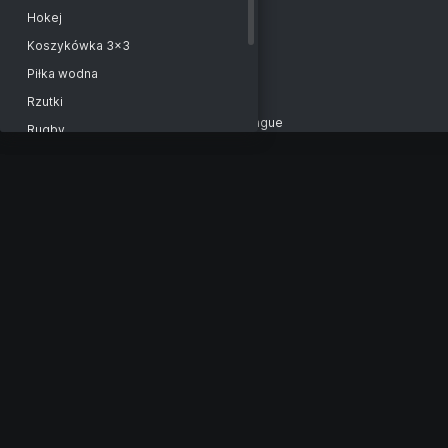
Birmingham Phoenix (w)
India. Delhi. Premier League
Hokej
India. Premier League Assam
Koszykówka 3x3
India. Elite Championship
Piłka wodna
India. Tamil Nadu Premier League
Rzutki
West Indies. Caribbean Premier League
Rugby
Netherlands. TopKlasse
Bilard
Afghanistan. Kabul Premier League
Futsal
Portugal. Liga Grizzly. Division 2
Krykiet
Portugal. Liga Grizzly. Division 1
Hokej na trawie
Sri Lanka. Premier League
Floorball
Kuwait. Kerala Premier League
Sport
Australia. Century Champions League
Siatkówka plażowa
SRL
Piłka nożna plażowa
New Zealand. Super Smash. SRL
Lacrosse
India. Premier League. SRL
Piłka nożna gaelicka
Australia. Big Bash League. SRL
Badminton