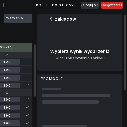
Zaloguj się
Dołącz teraz
DOSTĘP DO STRONY
Wszystko
K. zakładów
MONETĄ
Wybierz wynik wydarzenia
2
w celu obstawienia zakładu
1.90
+4
1.90
+4
1.90
+4
PROMOCJE
1.90
+4
2
1.90
+4
1.90
+4
1.90
+4
1.90
+4