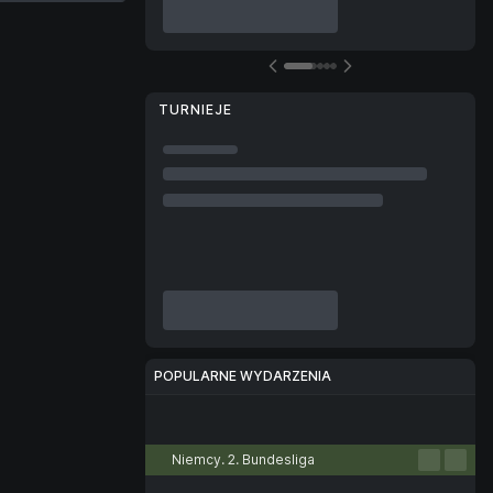
TURNIEJE
POPULARNE WYDARZENIA
Piłka nożna
Tenis
Koszykówka
Siatkówka
E-sport
Niemcy. 2. Bundesliga