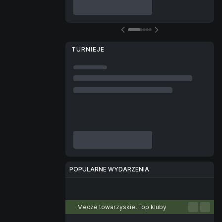
TURNIEJE
POPULARNE WYDARZENIA
Piłka nożna
Tenis
Koszykówka
Siatkówka
E-sport
Mecze towarzyskie. Top kluby