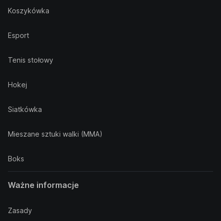
Koszykówka
Esport
Tenis stołowy
Hokej
Siatkówka
Mieszane sztuki walki (MMA)
Boks
Ważne informacje
Zasady