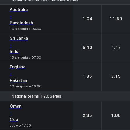
1
2
Australia
-
1.04
11.50
Bangladesh
13 sierpnia o 03:30
Sri Lanka
-
5.10
1.17
India
15 sierpnia o 07:30
England
-
1.35
3.15
Pakistan
19 sierpnia o 13:00
National teams. T20. Series
1
2
Oman
-
2.35
1.60
Goa
Jutro o 17:30