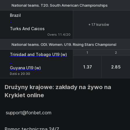
National teams. T20. South American Championships
Brazil
-
+ 17 kursów
Turks And Caicos
Overs 11.4/20
National teams. ODI. Women. U19. Rising Stars Championship
1
1
2
2
Trinidad and Tobago U19 (w)
-
1.37
2.85
Guyana U19 (w)
Dziś o 20:30
Drużyny krajowe: zakłady na żywo na
Krykiet online
support@fonbet.com
Pomoc techniczna 24/7