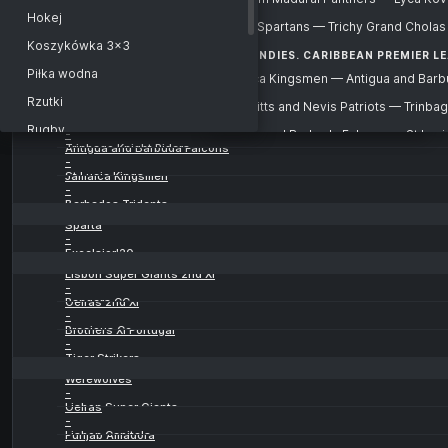
-
Netherlands. TopKlasse
Dindigul Dragons
Siechem Madurai Panthers
Hokej
Salem Spartans — Trichy Grand Cholas
-
Portugal. Liga Grizzly. Division 2
Lyca Kovai Kings
Salem Spartans
Koszykówka 3x3
WEST INDIES. CARIBBEAN PREMIER L
-
Portugal. Liga Grizzly. Division 1
Trichy Grand Cholas
Piłka wodna
Jamaica Kingsmen — Antigua and Barb
Jamaica Kingsmen
Sri Lanka. Premier League
Rzutki
-
Saint Kitts and Nevis Patriots — Trinba
Antigua and Barbuda Falcons
Saint Kitts and Nevis Patriots
Australia. Century Champions League
Rugby
-
Antigua and Barbuda Falcons — St Luci
Trinbago Knight Riders
Antigua and Barbuda Falcons
SRL
Bilard
-
Jamaica Kingsmen — Barbados Triden
St Lucia Kings
Jamaica Kingsmen
New Zealand. Super Smash. SRL
Futsal
-
NETHERLANDS. TOPKLASSE
Barbados Tridents
India. Premier League. SRL
Krykiet
Sparta — Excelsior'20
Sparta
Caribbean Premier League. SRL
-
Hokej na trawie
PORTUGAL. LIGA GRIZZLY. DIVISION 
Excelsior'20
Australia. Big Bash League. SRL
Lisbon Super Giants 2nd XI — Rangers
Floorball
Lisbon Super Giants 2nd XI
-
National teams. T20. SRL
Oeiras 2nd XI — Precious Cc
Sport
Rangers CC
Oeiras 2nd XI
-
South Africa. SA T20 League. SRL
Brothers XI Portugal — Tiger Strikers
Siatkówka plażowa
Precious Cc
Brothers XI Portugal
-
Pakistan. Super League. SRL
PORTUGAL. LIGA GRIZZLY. DIVISION 
Piłka nożna plażowa
Tiger Strikers
Wirtualny krykiet
Werewolves — Lisbon Super Giants
Werewolves
Lacrosse
-
Ecricket. Cricket 22. India. IPL
Oeiras — Lisbon Capitals
Lisbon Super Giants
Oeiras
Piłka nożna gaelicka
-
One-Day
Punjab Amadora — Gorkha XI
Lisbon Capitals
Punjab Amadora
Badminton