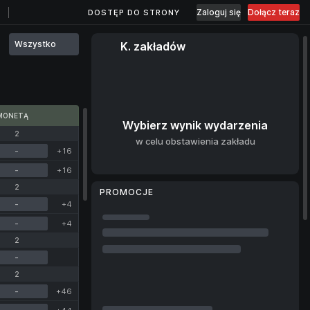
Zaloguj się
Dołącz teraz
DOSTĘP DO STRONY
Wszystko
K. zakładów
MONETĄ
Wybierz wynik wydarzenia
2
w celu obstawienia zakładu
-
+16
-
+16
2
PROMOCJE
-
+4
-
+4
2
-
2
-
+46