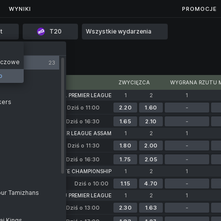
...
WYNIKI
WYNIKI
PROMOCJE
t
T20
Wszystkie wydarzenia
eczowe
23
o
ZWYCIĘZCA
WYGRANA RZUTU 
INDIA. DELHI. PREMIER LEAGUE
1
2
1
kers
Dziś o 11:00
2.20
1.60
-
Dziś o 16:30
1.65
2.10
-
INDIA. PREMIER LEAGUE ASSAM
1
2
1
Dziś o 11:30
1.80
2.00
-
Dziś o 16:30
1.75
2.05
-
INDIA. ELITE CHAMPIONSHIP
1
2
1
Dziś o 10:00
1.15
4.70
-
pur Tamizhans
INDIA. TAMIL NADU PREMIER LEAGUE
1
2
1
Dziś o 13:00
2.30
1.63
-
ai Kings