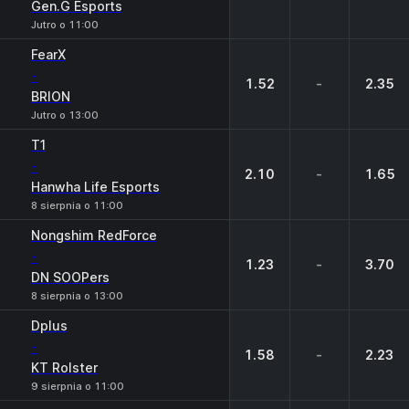
Gen.G Esports
Jutro o 11:00
FearX
-
1.52
-
2.35
BRION
Jutro o 13:00
T1
-
2.10
-
1.65
Hanwha Life Esports
8 sierpnia o 11:00
Nongshim RedForce
-
1.23
-
3.70
DN SOOPers
8 sierpnia o 13:00
Dplus
-
1.58
-
2.23
KT Rolster
9 sierpnia o 11:00