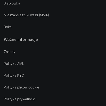
Siatkówka
Mieszane sztuki walki (MMA)
Boks
Ważne informacje
Zasady
Polityka AML
Polityka KYC
Polityka plików cookie
Polityka prywatności