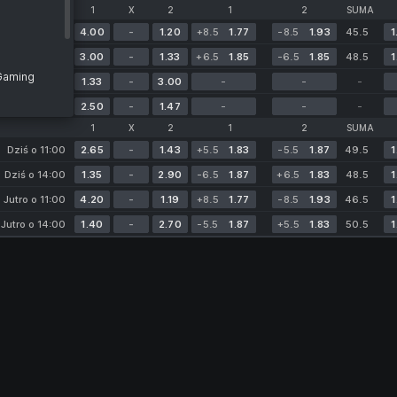
1
X
2
1
2
SUMA
Dziś o 11:00
4.00
-
1.20
+8.5
1.77
-8.5
1.93
45.5
1
Dziś o 13:00
3.00
-
1.33
+6.5
1.85
-6.5
1.85
48.5
1
 Gaming
erpnia o 11:00
1.33
-
3.00
-
-
-
erpnia o 13:00
2.50
-
1.47
-
-
-
1
X
2
1
2
SUMA
Dziś o 11:00
2.65
-
1.43
+5.5
1.83
-5.5
1.87
49.5
1
Dziś o 14:00
1.35
-
2.90
-6.5
1.87
+6.5
1.83
48.5
1
eon
Jutro o 11:00
4.20
-
1.19
+8.5
1.77
-8.5
1.93
46.5
1
Jutro o 14:00
1.40
-
2.70
-5.5
1.87
+5.5
1.83
50.5
1