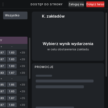
Zaloguj się
Dołącz teraz
DOSTĘP DO STRONY
Wszystko
K. zakładów
MY
Wybierz wynik wydarzenia
+
-
w celu obstawienia zakładu
.87
1.83
+39
.87
1.83
+39
.87
1.83
+39
PROMOCJE
.83
1.87
+39
+
-
.85
1.85
+39
.87
1.83
+39
.83
1.87
+35
.87
1.83
+39