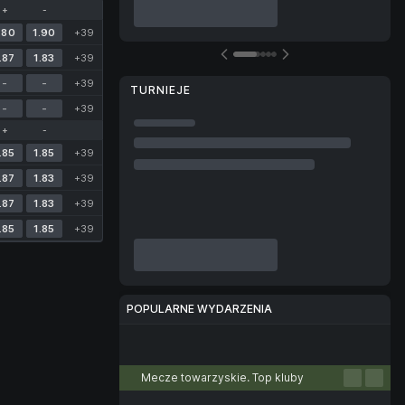
+
-
.80
1.90
+39
.87
1.83
+39
-
-
+39
TURNIEJE
-
-
+39
+
-
.85
1.85
+39
.87
1.83
+39
.87
1.83
+39
.85
1.85
+39
POPULARNE WYDARZENIA
Piłka nożna
Tenis
Koszykówka
Siatkówka
E-sport
Mecze towarzyskie. Top kluby