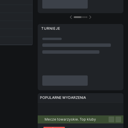
TURNIEJE
POPULARNE WYDARZENIA
Piłka nożna
Tenis
Koszykówka
Piłka ręczna
Siatkówka
Mecze towarzyskie. Top kluby