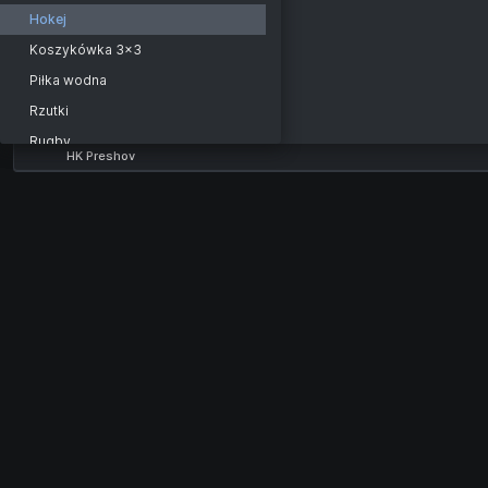
Spisska Nova Ves
Short-hockey. 3HL South. 3x7
Hokej
Zvolen
Short-hockey. RHL
Koszykówka 3x3
Liptovsky Mikulas
West. 3x10
Piłka wodna
Dukla Michalovce
East. 3x10
Rzutki
Dukla Trencin
Wirtualny hokej
Rugby
HK Preshov
NHL 26. Liga Pro. Western Conference. Division GOLD
Bilard
NHL 26. United Esports Leagues
Futsal
3x4 min. Czech Republic
Krykiet
3x4 min. Kazakhstan
Hokej na trawie
3x4 min. Kazakhstan-2
Floorball
NHL 26. H2H LIGA
Sport
NHL 26. H2H-1 LIGA. 3x4 min. Khabarovsk
Siatkówka plażowa
NHL 26. H2H-2 LIGA. 3x4 min. Khabarovsk
Piłka nożna plażowa
NHL 26. ESportsBattle
Lacrosse
KRAJE
Piłka nożna gaelicka
Niemcy
Badminton