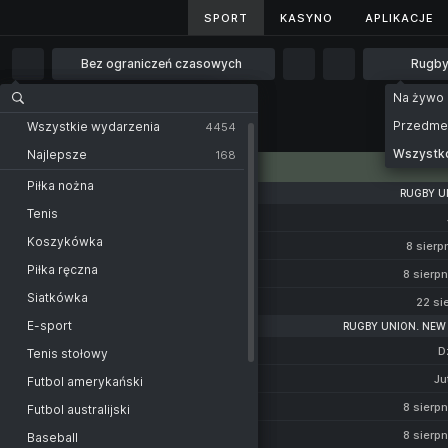
SPORT
SPORT
KASYNO
KASYNO
APLIKACJE
APLIKACJE
Bez ograniczeń czasowych
Rugb
Bez ograniczeń czasowych
Na żywo
Strona główna
Sport
Rugby
1 godz.
Przedm
Wszystkie wydarzenia
Wszystkie wydarzenia
4454
80
2 godz.
Wszystk
Najlepsze
168
KATEGORIA
Rugby
Rugby Union
4 godz.
Piłka nożna
RUGBY U
Stormers
Friendly
6 godz.
Tenis
-
New Zealand
Japan
New Zealand. NPC
12 godz.
Koszykówka
-
8 sierp
Australia
Argentina
South Africa. Currie Cup
1 dzień
Piłka ręczna
-
8 sierpn
South Africa
South Africa
Russia. Higher League
2 dni
Siatkówka
-
22 si
New Zealand
Russian Championship
E-sport
RUGBY UNION. NEW
North Harbour
Russian Championship
-
D
Tenis stołowy
Counties Manukau
Taranaki
Tournament outrights
-
Ju
Futbol amerykański
Waikato
Auckland
Russia. Youth League
-
8 sierpn
Futbol australijski
Wellington
Bay of Plenty
Nations Championship
-
8 sierpn
Baseball