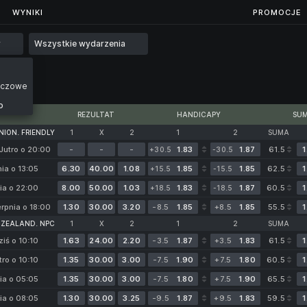
...
WYNIKI
WYNIKI
PROMOCJE
y
Wszystkie wydarzenia
eczowe
o
REZULTAT
HANDICAPY
SU
NION. FRIENDLY
1
X
2
1
2
SUMA
Jutro o 20:00
-
-
-
1.83
1.87
61.5
1
+30.5
-30.5
nia o 13:05
6.30
40.00
1.08
1.85
1.85
62.5
1
+15.5
-15.5
ia o 22:00
8.00
50.00
1.03
1.83
1.87
60.5
1
+18.5
-18.5
erpnia o 18:00
1.30
30.00
3.20
-8.5
1.85
+8.5
1.85
55.5
1
 ZEALAND. NPC
1
X
2
1
2
SUMA
ziś o 10:10
1.63
24.00
2.20
-3.5
1.87
+3.5
1.83
61.5
1
tro o 10:10
1.35
30.00
3.00
-7.5
1.90
+7.5
1.80
60.5
1
ia o 05:05
1.35
30.00
3.00
-7.5
1.80
+7.5
1.90
65.5
1
ia o 08:05
1.30
30.00
3.25
-9.5
1.87
+9.5
1.83
59.5
1