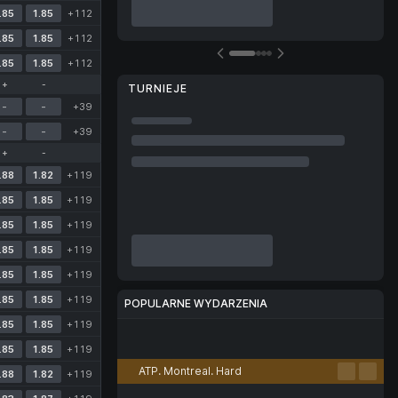
.85
1.85
+112
.85
1.85
+112
.85
1.85
+112
+
-
TURNIEJE
-
-
+39
-
-
+39
+
-
.88
1.82
+119
.85
1.85
+119
.85
1.85
+119
.85
1.85
+119
.85
1.85
+119
.85
1.85
+119
POPULARNE WYDARZENIA
.85
1.85
+119
Piłka nożna
Tenis
Koszykówka
Siatkówka
E-sport
.85
1.85
+119
ATP. Montreal. Hard
.88
1.82
+119