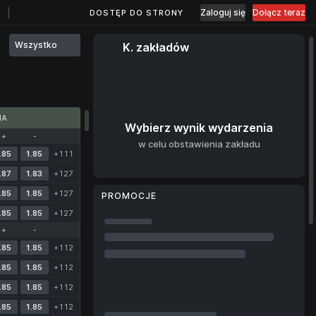
Zaloguj się
Dołącz teraz
DOSTĘP DO STRONY
Wszystko
K. zakładów
MA
Wybierz wynik wydarzenia
+
-
w celu obstawienia zakładu
.85
1.85
+111
.87
1.83
+127
.85
1.85
+127
PROMOCJE
.85
1.85
+127
+
-
.85
1.85
+112
.85
1.85
+112
.85
1.85
+112
.85
1.85
+112