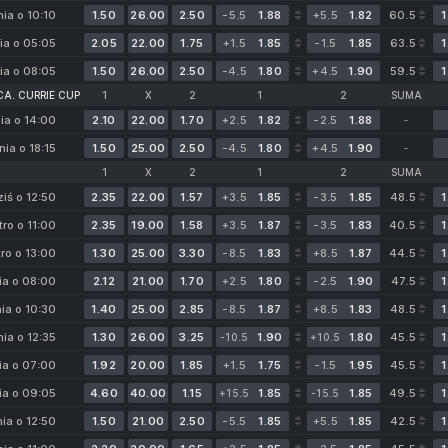
nia o 10:10
1.50
26.00
2.50
-5.5
1.88
+5.5
1.82
60.5
1
ia o 05:05
2.05
22.00
1.75
+1.5
1.85
-1.5
1.85
63.5
1
ia o 08:05
1.50
26.00
2.50
-4.5
1.80
+4.5
1.90
59.5
1
CA. CURRIE CUP
1
X
2
1
2
SUMA
nia o 14:00
2.10
22.00
1.70
+2.5
1.82
-2.5
1.88
-
nia o 18:15
1.50
25.00
2.50
-4.5
1.80
+4.5
1.90
-
1
X
2
1
2
SUMA
ziś o 12:50
2.35
22.00
1.57
+3.5
1.85
-3.5
1.85
48.5
1
tro o 11:00
2.35
19.00
1.58
+3.5
1.87
-3.5
1.83
40.5
1
tro o 13:00
1.30
25.00
3.30
-8.5
1.83
+8.5
1.87
44.5
1
ia o 08:00
2.12
21.00
1.70
+2.5
1.80
-2.5
1.90
47.5
1
nia o 10:30
1.40
25.00
2.85
-8.5
1.87
+8.5
1.83
48.5
1
nia o 12:35
1.30
26.00
3.25
1.90
1.80
45.5
1
-10.5
+10.5
ia o 07:00
1.92
20.00
1.85
+1.5
1.75
-1.5
1.95
45.5
1
ia o 09:05
4.60
40.00
1.15
1.85
1.85
49.5
1
+15.5
-15.5
nia o 12:50
1.50
21.00
2.50
-5.5
1.85
+5.5
1.85
42.5
1