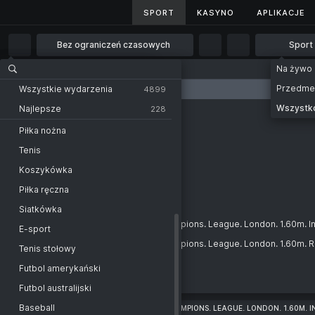
SPORT
SPORT
KASYNO
KASYNO
APLIKACJE
APLIKACJE
Bez ograniczeń czasowych
Sport
Bez ograniczeń czasowych
Na żywo
Strona główna
Sport
Sport
1 godz.
Przedm
Wszystkie wydarzenia
Wszystkie wydarzenia
4899
2 godz.
Wszystk
Najlepsze
228
KATEGORIA
Sport
Pickleball
4 godz.
Piłka nożna
EQUESTRIAN. JUMPING. DU
Ireland
MLP. Dallas
6 godz.
Tenis
-
Switzerland
Germany
Jeździectwo
12 godz.
Koszykówka
-
Great Britain
Belgium
Jumping. Dublin Horse Show
1 dzień
Piłka ręczna
-
France
USA
Jumping. Global Champions
2 dni
Siatkówka
-
Netherlands
Ireland
Equestrian. Jumping. Global Champions. League. London. 1.60m. I
E-sport
-
Germany
Belgium
Equestrian. Jumping. Global Champions. League. London. 1.60m. 
Tenis stołowy
-
USA
Switzerland
Żeglarstwo
Futbol amerykański
-
Great Britain
France
SailGP
Futbol australijski
-
Netherlands
Baseball
EQUESTRIAN. JUMPING. GLOBAL CHAMPIONS. LEAGUE. LONDON. 1.60M. 