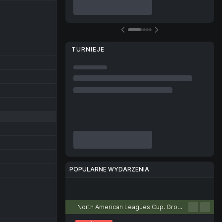
TURNIEJE
POPULARNE WYDARZENIA
Piłka nożna
Tenis
Koszykówka
Piłka ręczna
Siatkówka
North American Leagues Cup. Group stage