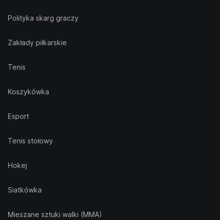
Polityka skarg graczy
Zakłady piłkarskie
Tenis
Koszykówka
Esport
Tenis stołowy
Hokej
Siatkówka
Mieszane sztuki walki (MMA)