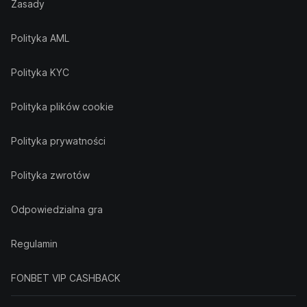
Zasady
Polityka AML
Polityka KYC
Polityka plików cookie
Polityka prywatności
Polityka zwrotów
Odpowiedzialna gra
Regulamin
FONBET VIP CASHBACK