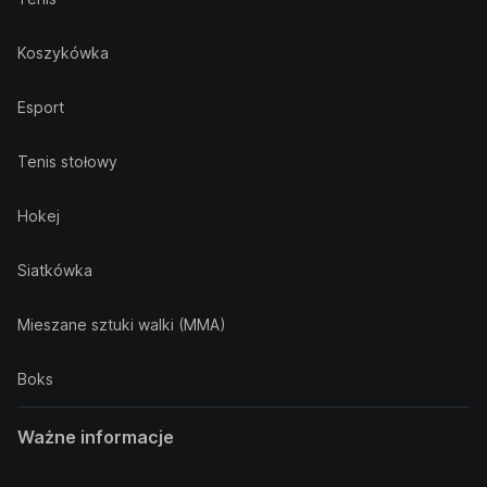
Koszykówka
Esport
Tenis stołowy
Hokej
Siatkówka
Mieszane sztuki walki (MMA)
Boks
Ważne informacje