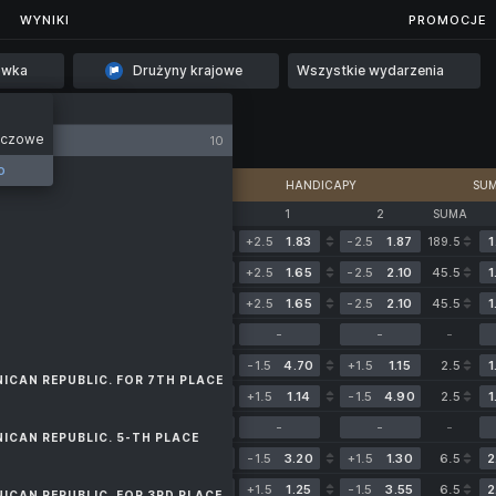
...
WYNIKI
WYNIKI
PROMOCJE
ówka
Drużyny krajowe
Wszystkie wydarzenia
eczowe
48
10
o
REZULTAT
HANDICAPY
SU
MEN. FRIENDLY
1
X
2
1
2
SUMA
1:0
(25-23
1.75
-
1.95
+2.5
1.83
-2.5
1.87
1
189.5
0*-0)
0:0
2.15
-
1.62
+2.5
1.65
-2.5
2.10
45.5
1
n Republic
0:0
2.15
-
1.62
+2.5
1.65
-2.5
2.10
45.5
1
0:0
(0-0
-
-
-
-
-
-
0-0)
0:0
2.40
3.35
2.50
-1.5
4.70
+1.5
1.15
2.5
1
ICAN REPUBLIC. FOR 7TH PLACE
0:0
2.55
3.35
2.35
+1.5
1.14
-1.5
4.90
2.5
1
2:6
(2-6
-
-
-
-
-
-
ICAN REPUBLIC. 5-TH PLACE
0-0)
0:0
2.10
4.50
2.45
-1.5
3.20
+1.5
1.30
6.5
2
0:0
2.30
4.50
2.20
+1.5
1.25
-1.5
3.55
6.5
2
ICAN REPUBLIC. FOR 3RD PLACE