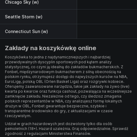
Chicago Sky (w)
Seattle Storm (w)
Connecticut Sun (w)
Zakłady na koszykówkę online
Koszykówka to jedna z najdynamiczniejszych i najbardziej
przewidywalnych dyscyplin sportowych pod kątem analizy
statystycznej, co czyni ją idealną do zakładów bukmacherskich. Z
Fonbet, międzynarodowym bukmacherem z silną obecnością na
polskim rynku, otrzymujesz dostęp do najwyższych kursów na NBA,
EuroLigę, polską OBL (Orlen Basket Liga) oraz rozgrywki kobiece.
Oferujemy zaawansowane narzędzia, takie jak zakłady na żywo (live)
kwarta po kwarcie oraz funkcja cashout, pozwalająca na wcześniejsze
zamknięcie zakładu. Niezależnie od tego, czy śledzisz zmagania
polskich reprezentantów w NBA, czy analizujesz formę lokalnych
drużyn w OBL, Fonbet gwarantuje bezpieczne, szybkie i
transparentne środowisko do gry, z aktualizacjami w czasie
rzeczywistym.
Udział w grach hazardowych jest dozwolony tylko dla osób
pełnoletnich (18+). Hazard uzależnia. Graj odpowiedzialnie. Sprawdź
zgodność z regulacjami Ministerstwa Finansów.