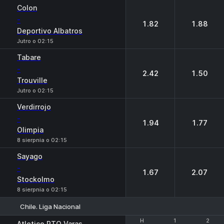
1
2
Colon
-
1.82
1.88
Deportivo Albatros
Jutro o 02:15
Tabare
-
2.42
1.50
Trouville
Jutro o 02:15
Verdirrojo
-
1.94
1.77
Olimpia
8 sierpnia o 02:15
Sayago
-
1.67
2.07
Stockolmo
8 sierpnia o 02:15
Chile. Liga Nacional
H
H
1
1
2
2
Atletico PTO Varas