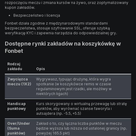
rozpoczęciu meczu i zmiana kursów na żywo, oraz zoptymalizowany
kupon zakładów.
Bezpieczeństwo i licencja
Fonbet działa zgodnie z międzynarodowymi standardami
bezpieczeństwa, stosuje szyfrowanie SSL, oferuje szybką
weryfikację KYC i zapewnia narzędzia do odpowiedzialnej gry.
Dostępne rynki zakładów na koszykówkę w
Fonbet
Rodzaj
zakładu
Opis
Zwycięzca
Wygrywasz, typując drużynę, która wygra
meczu (1X2)
spotkanie (w koszykówce remis w czasie
regulaminowym jest rzadki, ale możliwy w
niektórych ligach)
Handicap
Kurs skorygowany o wirtualną przewagę lub stratę
punktowy
punktów, aby wyrównać szanse faworyta i
autsajdera (np. -5.5, +5.5)
Over/Under
Zakład o to, czy łączna liczba punktów w meczu
(Suma
będzie wyższa lub niższa od ustalonej granicy (np.
punktów)
powyżej 165.5 pkt)