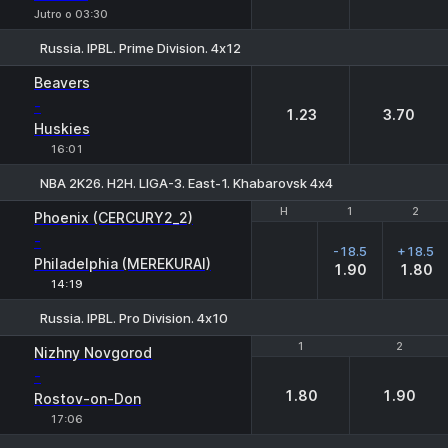
Jutro o 03:30
Russia. IPBL. Prime Division. 4х12
1
2
Beavers
-
1.23
3.70
Huskies
16:01
NBA 2K26. H2H. LIGA-3. East-1. Khabarovsk 4х4
H
H
1
1
2
2
Phoenix (CERCURY2_2)
-
-18.5
+18.5
Philadelphia (MEREKURAI)
1.90
1.80
14:19
Russia. IPBL. Pro Division. 4х10
1
1
2
2
Nizhny Novgorod
-
1.80
1.90
Rostov-on-Don
17:06