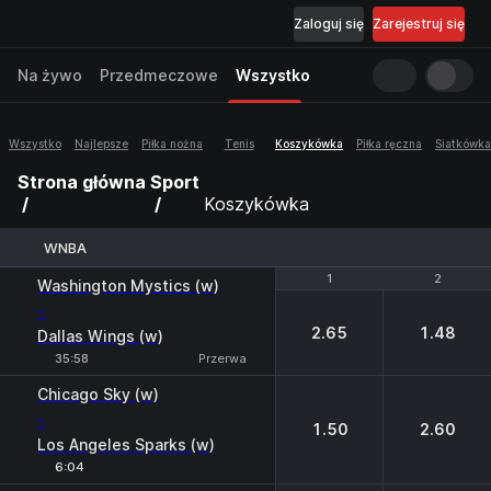
Zaloguj się
Zarejestruj się
Na żywo
Przedmeczowe
Wszystko
Wszystko
Najlepsze
Piłka nożna
Tenis
Koszykówka
Piłka ręczna
Siatkówka
Strona główna
Sport
Koszykówka
WNBA
1
1
2
2
Washington Mystics (w)
-
2.65
1.48
Dallas Wings (w)
35:58
Przerwa
Chicago Sky (w)
-
1.50
2.60
Los Angeles Sparks (w)
6:04