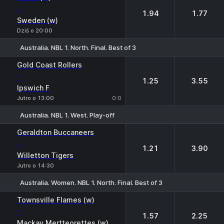
-
1.94
1.77
Sweden (w)
Dziś o 20:00
Australia. NBL 1. North. Final. Best of 3
1
2
Gold Coast Rollers
-
1.25
3.55
Ipswich F
Jutro o 13:00
0:0
Australia. NBL 1. West. Play-off
1
2
Geraldton Buccaneers
-
1.21
3.90
Willetton Tigers
Jutro o 14:30
Australia. Women. NBL 1. North. Final. Best of 3
1
2
Townsville Flames (w)
-
1.57
2.25
Mackay Mertteorettes (w)