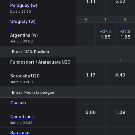
1.11
5.50
Paraguay (w)
Dziś o 23:30
H
H
1
1
2
2
Uruguay (w)
-
+37.5
-37.5
Argentina (w)
1.85
1.85
Jutro o 03:00
Brazil. U20. Paulista
1
1
2
2
Fundesport / Araraquara U20
-
1.17
4.40
Sorocaba U20
Jutro o 01:00
Brazil. Paulista League
1
2
Osasco
-
6.00
1.09
Corinthians
Jutro o 01:30
Sao Jose