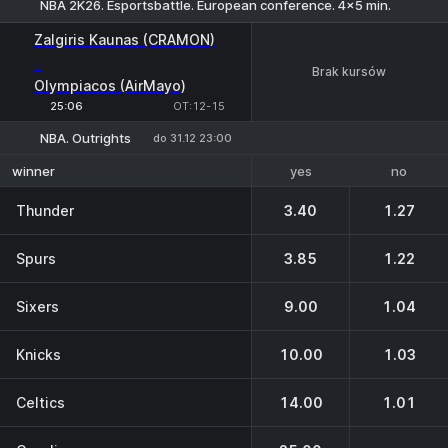
NBA 2K26. Esportsbattle. European conference. 4x5 min.
Zalgiris Kaunas (CRAMON)
-
Brak kursów
Olympiacos (AirMayo)
25:06
ОТ:12-15
NBA. Outrights
do 31.12 23:00
yes
no
winner
Thunder
3.40
1.27
Spurs
3.85
1.22
Sixers
9.00
1.04
Knicks
10.00
1.03
Celtics
14.00
1.01