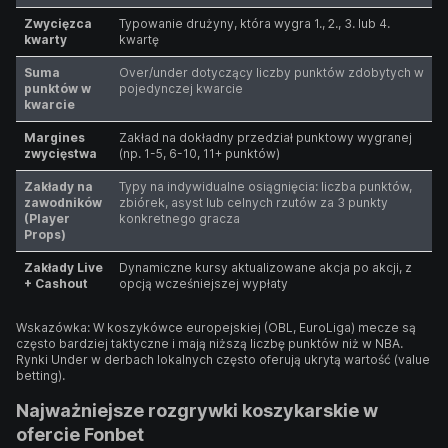
Zwycięzca
Typowanie drużyny, która wygra 1., 2., 3. lub 4.
kwarty
kwartę
Suma
Over/under dotyczący liczby punktów zdobytych w
punktów w
pojedynczej kwarcie
kwarcie
Margines
Zakład na dokładny przedział punktowy wygranej
zwycięstwa
(np. 1-5, 6-10, 11+ punktów)
Zakłady na
Typy na indywidualne osiągnięcia: liczba punktów,
zawodników
zbiórek, asyst lub celnych rzutów za 3 punkty
(Player
konkretnego gracza
Props)
Zakłady Live
Dynamiczne kursy aktualizowane akcja po akcji, z
+ Cashout
opcją wcześniejszej wypłaty
Wskazówka: W koszykówce europejskiej (OBL, EuroLiga) mecze są
często bardziej taktyczne i mają niższą liczbę punktów niż w NBA.
Rynki Under w derbach lokalnych często oferują ukrytą wartość (value
betting).
Najważniejsze rozgrywki koszykarskie w
ofercie Fonbet