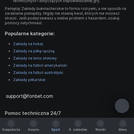
technicznych i dotyczących odpowiedzialnej gry.
Pamiętaj: Zakłady bukmacherskie to forma rozrywki, a nie sposób na
zarabianie pieniędzy. Nigdy nie stawiaj kwot, których nie możesz
stracić. Jeśli podejrzewasz u siebie problem z hazardem, szukaj
pomocy natychmiast.
Popularne kategorie:
Zakłady na hokej
Zakłady na piłkę ręczną
Zakłady na tenis stołowy
Zakłady na futbol amerykański
Zakłady na futbol australijski
Zakłady piłkarskie
support@fonbet.com
Pomoc techniczna 24/7
support@fonbet.com
Gospodarze
Kasyno
Sport
K. zakładów
Wyniki
Menu
Gospodarze
Kasyno
Sport
K. zakładów
Wyniki
Menu