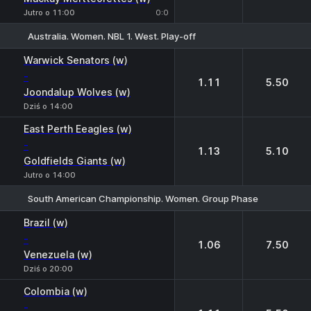
Jutro o 11:00
0:0
Australia. Women. NBL 1. West. Play-off
1
2
Warwick Senators (w)
-
1.11
5.50
Joondalup Wolves (w)
Dziś o 14:00
East Perth Eeagles (w)
-
1.13
5.10
Goldfields Giants (w)
Jutro o 14:00
South American Championship. Women. Group Phase
1
2
Brazil (w)
-
1.06
7.50
Venezuela (w)
Dziś o 20:00
Colombia (w)
-