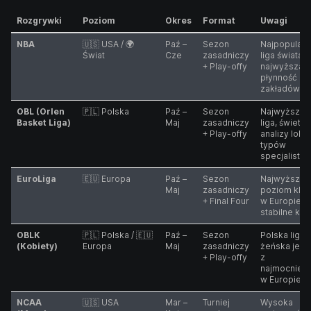
Rozgrywki
Poziom
Okres
Format
Uwagi
NBA
🇺🇸 USA / 🌍
Paź –
Sezon
Najpopularn
Świat
Cze
zasadniczy
liga świata,
+ Play-offy
najwyższa
płynność
zakładów
OBL (Orlen
🇵🇱 Polska
Paź –
Sezon
Najwyższa 
Basket Liga)
Maj
zasadniczy
liga, świetn
+ Play-offy
analizy lokal
typów
specjalisty
EuroLiga
🇪🇺 Europa
Paź –
Sezon
Najwyższy
Maj
zasadniczy
poziom klu
+ Final Four
w Europie,
stabilne kur
OBLK
🇵🇱 Polska / 🇪🇺
Paź –
Sezon
Polska liga
(Kobiety)
Europa
Maj
zasadniczy
żeńska jest
+ Play-offy
z
najmocniejs
w Europie
NCAA
🇺🇸 USA
Mar –
Turniej
Wysoka