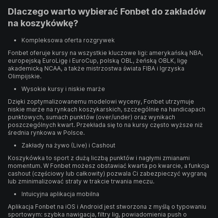
Dlaczego warto wybierać Fonbet do zakładów
na koszykówkę?
Kompleksowa oferta rozgrywek
Fonbet oferuje kursy na wszystkie kluczowe ligi: amerykańską NBA,
europejską EuroLigę i EuroCup, polską OBL, żeńską OBLK, ligę
akademicką NCAA, a także mistrzostwa świata FIBA i Igrzyska
Olimpijskie.
Wysokie kursy i niskie marże
Dzięki zoptymalizowanemu modelowi wyceny, Fonbet utrzymuje
niskie marże na rynkach koszykarskich, szczególnie na handicapach
punktowych, sumach punktów (over/under) oraz wynikach
poszczególnych kwart. Przekłada się to na kursy często wyższe niż
średnia rynkowa w Polsce.
Zakłady na żywo (Live) i Cashout
Koszykówka to sport z dużą liczbą punktów i nagłymi zmianami
momentum. W Fonbet możesz obstawiać kwarta po kwarcie, a funkcja
cashout (częściowy lub całkowity) pozwala Ci zabezpieczyć wygraną
lub zminimalizować straty w trakcie trwania meczu.
Intuicyjna aplikacja mobilna
Aplikacja Fonbet na iOS i Android jest stworzona z myślą o typowaniu
sportowym: szybka nawigacja, filtry lig, powiadomienia push o