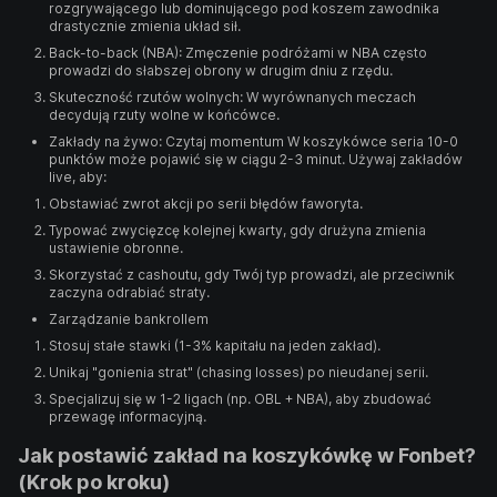
rozgrywającego lub dominującego pod koszem zawodnika
drastycznie zmienia układ sił.
Back-to-back (NBA): Zmęczenie podróżami w NBA często
prowadzi do słabszej obrony w drugim dniu z rzędu.
Skuteczność rzutów wolnych: W wyrównanych meczach
decydują rzuty wolne w końcówce.
Zakłady na żywo: Czytaj momentum W koszykówce seria 10-0
punktów może pojawić się w ciągu 2-3 minut. Używaj zakładów
live, aby:
Obstawiać zwrot akcji po serii błędów faworyta.
Typować zwycięzcę kolejnej kwarty, gdy drużyna zmienia
ustawienie obronne.
Skorzystać z cashoutu, gdy Twój typ prowadzi, ale przeciwnik
zaczyna odrabiać straty.
Zarządzanie bankrollem
Stosuj stałe stawki (1-3% kapitału na jeden zakład).
Unikaj "gonienia strat" (chasing losses) po nieudanej serii.
Specjalizuj się w 1-2 ligach (np. OBL + NBA), aby zbudować
przewagę informacyjną.
Jak postawić zakład na koszykówkę w Fonbet?
(Krok po kroku)