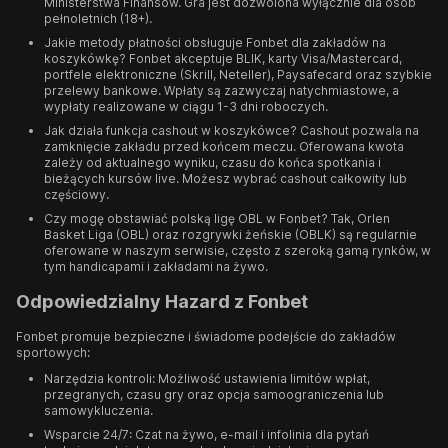
Ministerstwa Finansów. Gra jest dozwolona wyłącznie dla osób
pełnoletnich (18+).
Jakie metody płatności obsługuje Fonbet dla zakładów na
koszykówkę? Fonbet akceptuje BLIK, karty Visa/Mastercard,
portfele elektroniczne (Skrill, Neteller), Paysafecard oraz szybkie
przelewy bankowe. Wpłaty są zazwyczaj natychmiastowe, a
wypłaty realizowane w ciągu 1-3 dni roboczych.
Jak działa funkcja cashout w koszykówce? Cashout pozwala na
zamknięcie zakładu przed końcem meczu. Oferowana kwota
zależy od aktualnego wyniku, czasu do końca spotkania i
bieżących kursów live. Możesz wybrać cashout całkowity lub
częściowy.
Czy mogę obstawiać polską ligę OBL w Fonbet? Tak, Orlen
Basket Liga (OBL) oraz rozgrywki żeńskie (OBLK) są regularnie
oferowane w naszym serwisie, często z szeroką gamą rynków, w
tym handicapami i zakładami na żywo.
Odpowiedzialny Hazard z Fonbet
Fonbet promuje bezpieczne i świadome podejście do zakładów
sportowych:
Narzędzia kontroli: Możliwość ustawienia limitów wpłat,
przegranych, czasu gry oraz opcja samoograniczenia lub
samowykluczenia.
Wsparcie 24/7: Czat na żywo, e-mail i infolinia dla pytań