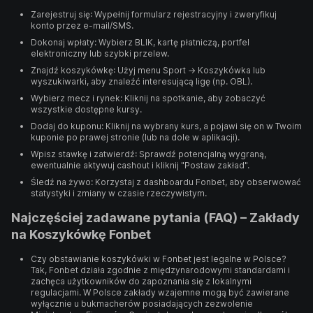
Zarejestruj się: Wypełnij formularz rejestracyjny i zweryfikuj
konto przez e-mail/SMS.
Dokonaj wpłaty: Wybierz BLIK, kartę płatniczą, portfel
elektroniczny lub szybki przelew.
Znajdź koszykówkę: Użyj menu Sport → Koszykówka lub
wyszukiwarki, aby znaleźć interesującą ligę (np. OBL).
Wybierz mecz i rynek: Kliknij na spotkanie, aby zobaczyć
wszystkie dostępne kursy.
Dodaj do kuponu: Kliknij na wybrany kurs, a pojawi się on w Twoim
kuponie po prawej stronie (lub na dole w aplikacji).
Wpisz stawkę i zatwierdź: Sprawdź potencjalną wygraną,
ewentualnie aktywuj cashout i kliknij "Postaw zakład".
Śledź na żywo: Korzystaj z dashboardu Fonbet, aby obserwować
statystyki i zmiany w czasie rzeczywistym.
Najczęściej zadawane pytania (FAQ) – Zakłady
na Koszykówkę Fonbet
Czy obstawianie koszykówki w Fonbet jest legalne w Polsce?
Tak, Fonbet działa zgodnie z międzynarodowymi standardami i
zachęca użytkowników do zapoznania się z lokalnymi
regulacjami. W Polsce zakłady wzajemne mogą być zawierane
wyłącznie u bukmacherów posiadających zezwolenie