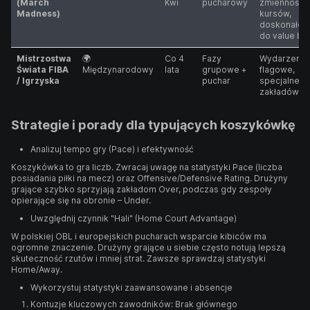
(March
Kwi
pucharowy
zmienność
Madness)
kursów,
doskonałe o
do value bet
Mistrzostwa
🌍
Co 4
Fazy
Wydarzenia
Świata FIBA
Międzynarodowy
lata
grupowe +
flagowe,
/ Igrzyska
puchar
specjalne ry
zakładów
Strategie i porady dla typujących koszykówkę
Analizuj tempo gry (Pace) i efektywność
Koszykówka to gra liczb. Zwracaj uwagę na statystyki Pace (liczba
posiadania piłki na mecz) oraz Offensive/Defensive Rating. Drużyny
grające szybko sprzyjają zakładom Over, podczas gdy zespoły
opierające się na obronie – Under.
Uwzględnij czynnik "Hali" (Home Court Advantage)
W polskiej OBL i europejskich pucharach wsparcie kibiców ma
ogromne znaczenie. Drużyny grające u siebie często notują lepszą
skuteczność rzutów i mniej strat. Zawsze sprawdzaj statystyki
Home/Away.
Wykorzystuj statystyki zaawansowane i absencje
Kontuzje kluczowych zawodników: Brak głównego