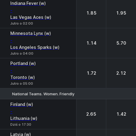
Indiana Fever (w)
-
1.85
1.95
Las Vegas Aces (w)
Jutro o 02:00
Minnesota Lynx (w)
-
1.14
5.70
Los Angeles Sparks (w)
Jutro o 04:00
Portland (w)
-
1.72
2.12
Toronto (w)
Jutro o 05:00
National Teams. Women. Friendly
1
2
Finland (w)
-
2.65
1.42
Lithuania (w)
Dziś o 17:30
Latvia (w)