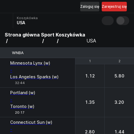
Zaloguj się
Zarejestruj się
Koszykówka
USA
Strona główna
Sport
Koszykówka
USA
WNBA
1
1
2
2
Minnesota Lynx (w)
-
1.12
5.80
Los Angeles Sparks (w)
32:44
Portland (w)
-
1.35
3.20
Toronto (w)
20:17
Connecticut Sun (w)
-
2.80
1.44