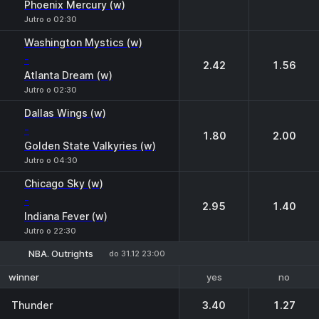
Phoenix Mercury (w)
Jutro o 02:30
Washington Mystics (w)
-
2.42
1.56
Atlanta Dream (w)
Jutro o 02:30
Dallas Wings (w)
-
1.80
2.00
Golden State Valkyries (w)
Jutro o 04:30
Chicago Sky (w)
-
2.95
1.40
Indiana Fever (w)
Jutro o 22:30
NBA. Outrights
do 31.12 23:00
yes
no
winner
Thunder
3.40
1.27