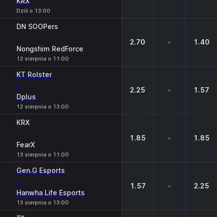
KRX
Dziś o 13:00
DN SOOPers
-
2.70
-
1.40
Nongshim RedForce
12 sierpnia o 11:00
KT Rolster
-
2.25
-
1.57
Dplus
12 sierpnia o 13:00
KRX
-
1.85
-
1.85
FearX
13 sierpnia o 11:00
Gen.G Esports
-
1.57
-
2.25
Hanwha Life Esports
13 sierpnia o 13:00