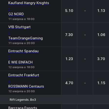
1
X
2
Kaufland Hangry Knights
-
5.10
-
1.13
G2 NORD
11 sierpnia o 18:00
VfB Stuttgart
-
7.30
-
1.06
TeamOrangeGaming
11 sierpnia o 20:00
Eintracht Spandau
-
1.23
-
3.70
E WIE EINFACH
12 sierpnia o 18:00
Eintracht Frankfurt
-
4.70
-
1.15
ROSSMANN Centaurs
12 sierpnia o 20:00
Rift Legends. Bo3
1
X
2
Barczaca Esports