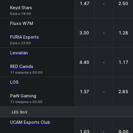
-
1.47
-
2.50
Keyd Stars
Dziś o 19:00
Fluxo W7M
-
3.30
-
1.28
FURIA Esports
Dziś o 22:00
Leviatan
-
4.40
-
1.17
RED Canids
11 sierpnia o 00:00
LOS
-
1.37
-
2.85
PaiN Gaming
11 sierpnia o 03:00
LES. Bo3
1
X
2
UCAM Esports Club
-
1.03
-
9.00