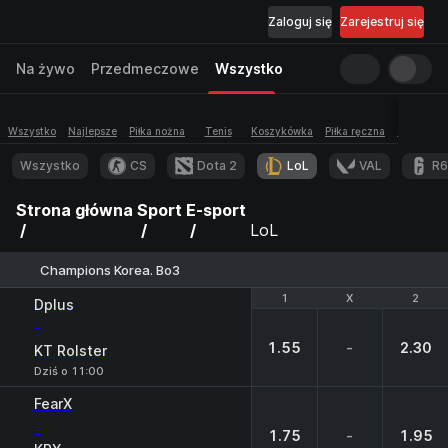
Zaloguj się
Zarejestruj się
Na żywo
Przedmeczowe
Wszystko
Wszystko
Najlepsze
Piłka nożna
Tenis
Koszykówka
Piłka ręczna
Siatkówka
Wszystko
CS
Dota 2
LoL
VAL
R6
Strona główna
Sport
E-sport
LoL
Champions Korea. Bo3
1
1
X
X
2
2
Dplus
-
1.55
-
2.30
KT Rolster
Dziś o 11:00
FearX
-
1.75
-
1.95