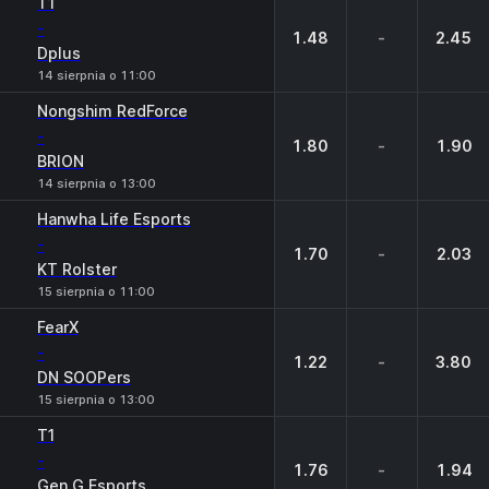
T1
-
1.48
-
2.45
Dplus
14 sierpnia o 11:00
Nongshim RedForce
-
1.80
-
1.90
BRION
14 sierpnia o 13:00
Hanwha Life Esports
-
1.70
-
2.03
KT Rolster
15 sierpnia o 11:00
FearX
-
1.22
-
3.80
DN SOOPers
15 sierpnia o 13:00
T1
-
1.76
-
1.94
Gen.G Esports