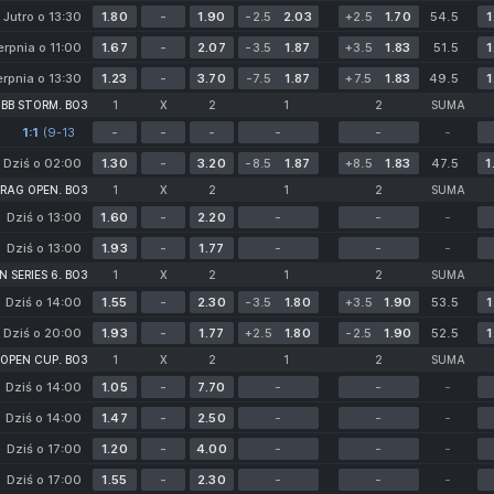
Jutro o 13:30
1.80
-
1.90
-2.5
2.03
+2.5
1.70
54.5
1
erpnia o 11:00
1.67
-
2.07
-3.5
1.87
+3.5
1.83
51.5
1
erpnia o 13:30
1.23
-
3.70
-7.5
1.87
+7.5
1.83
49.5
1
 BB STORM. BO3
1
X
2
1
2
SUMA
1:1
(9-13
-
-
-
-
-
-
13-8
Dziś o 02:00
10-4*)
1.30
-
3.20
-8.5
1.87
+8.5
1.83
47.5
1
RAG OPEN. BO3
1
X
2
1
2
SUMA
Dziś o 13:00
1.60
-
2.20
-
-
-
Dziś o 13:00
1.93
-
1.77
-
-
-
 SERIES 6. BO3
1
X
2
1
2
SUMA
Dziś o 14:00
1.55
-
2.30
-3.5
1.80
+3.5
1.90
53.5
1
Dziś o 20:00
1.93
-
1.77
+2.5
1.80
-2.5
1.90
52.5
1
 OPEN CUP. BO3
1
X
2
1
2
SUMA
Dziś o 14:00
1.05
-
7.70
-
-
-
Dziś o 14:00
1.47
-
2.50
-
-
-
Dziś o 17:00
1.20
-
4.00
-
-
-
Dziś o 17:00
1.55
-
2.30
-
-
-