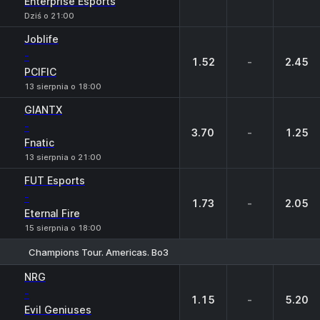
Enterprise Esports
Dziś o 21:00
Joblife
-
1.52
-
2.45
PCIFIC
13 sierpnia o 18:00
GIANTX
-
3.70
-
1.25
Fnatic
13 sierpnia o 21:00
FUT Esports
-
1.73
-
2.05
Eternal Fire
15 sierpnia o 18:00
Champions Tour. Americas. Bo3
1
X
2
NRG
-
1.15
-
5.20
Evil Geniuses