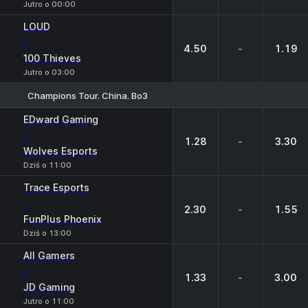
Jutro o 00:00
LOUD
-
4.50
-
1.19
100 Thieves
Jutro o 03:00
Champions Tour. China. Bo3
1
X
2
EDward Gaming
-
1.28
-
3.30
Wolves Esports
Dziś o 11:00
Trace Esports
-
2.30
-
1.55
FunPlus Phoenix
Dziś o 13:00
All Gamers
-
1.33
-
3.00
JD Gaming
Jutro o 11:00