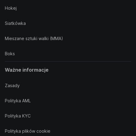
Hokej
Siatkówka
Mieszane sztuki walki (MMA)
Boks
Ważne informacje
Zasady
Polityka AML
Polityka KYC
Polityka plików cookie