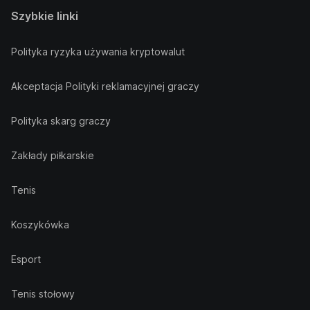
Szybkie linki
Polityka ryzyka używania kryptowalut
Akceptacja Polityki reklamacyjnej graczy
Polityka skarg graczy
Zakłady piłkarskie
Tenis
Koszykówka
Esport
Tenis stołowy