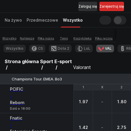
Zaloguj się
Zarejestruj się
Na żywo
Przedmeczowe
Wszystko
Wszystko
Najlepsze
Piłka nożna
Tenis
Koszykówka
Piłka ręczna
Siatkówka
Wszystko
CS
Dota 2
LoL
VAL
R6
Strona główna
Sport
E-sport
Valorant
Champions Tour. EMEA. Bo3
1
1
X
X
2
2
PCIFIC
-
1.97
-
1.80
Reborn
Dziś o 18:00
Fnatic
-
1.42
-
2.75