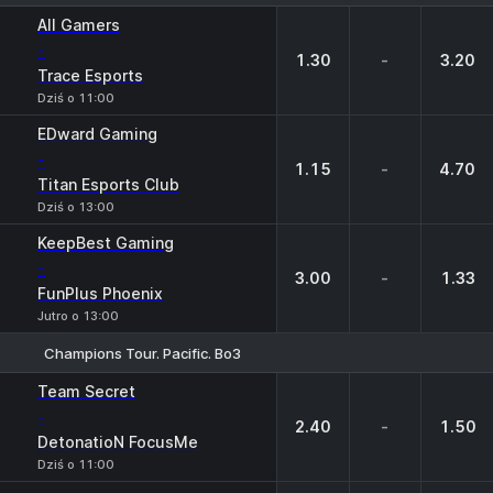
1
X
2
All Gamers
-
1.30
-
3.20
Trace Esports
Dziś o 11:00
EDward Gaming
-
1.15
-
4.70
Titan Esports Club
Dziś o 13:00
KeepBest Gaming
-
3.00
-
1.33
FunPlus Phoenix
Jutro o 13:00
Champions Tour. Pacific. Bo3
1
X
2
Team Secret
-
2.40
-
1.50
DetonatioN FocusMe
Dziś o 11:00