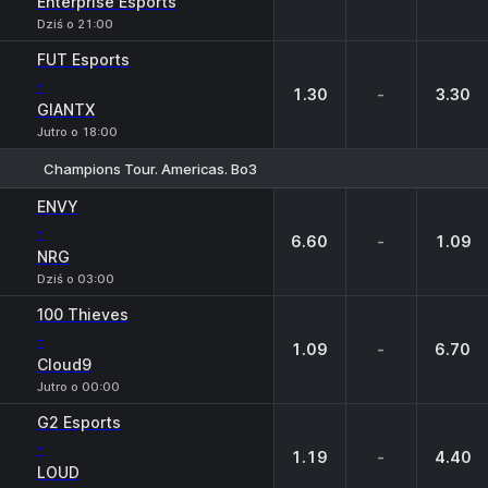
Enterprise Esports
Dziś o 21:00
FUT Esports
-
1.30
-
3.30
GIANTX
Jutro o 18:00
Champions Tour. Americas. Bo3
1
X
2
ENVY
-
6.60
-
1.09
NRG
Dziś o 03:00
100 Thieves
-
1.09
-
6.70
Cloud9
Jutro o 00:00
G2 Esports
-
1.19
-
4.40
LOUD