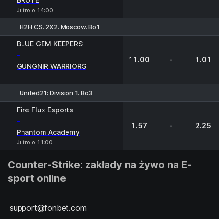
BRUTE
Jutro o 14:00
H2H CS. 2X2. Moscow. Bo1
1
X
2
BLUE GEM KEEPERS
-
11.00
-
1.01
GUNGNIR WARRIORS
United21: Division 1. Bo3
1
X
2
Fire Flux Esports
-
1.57
-
2.25
Phantom Academy
Jutro o 11:00
Counter-Strike: zakłady na żywo na E-
sport online
support@fonbet.com