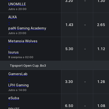
3.20
-
1.30
UNOMILLE
Jutro o 20:00
ALKA
-
1.43
-
2.65
paiN Gaming Academy
Jutro o 23:00
Metanoia Wolves
-
5.30
-
1.12
Isurus
9 sierpnia o 02:00
Tipsport Open Cup. Bo3
1
X
2
GamersLab
-
3.30
-
1.28
LPH Gaming
Jutro o 14:00
eSuba
-
6.50
-
1.08