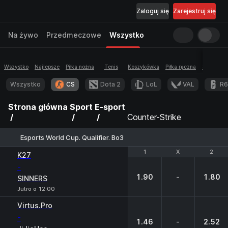
Zaloguj się
Zarejestruj się
Na żywo
Przedmeczowe
Wszystko
Wszystko
Najlepsze
Piłka nożna
Tenis
Koszykówka
Piłka ręczna
Siatkówka
Wszystko
CS
Dota 2
LoL
VAL
R6
Strona główna
Sport
E-sport
Counter-Strike
Esports World Cup. Qualifier. Bo3
1
1
X
X
2
2
K27
-
1.90
-
1.80
SINNERS
Jutro o 12:00
Virtus.Pro
-
1.46
-
2.52