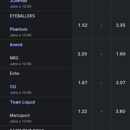
JiJieHao
Jutro o 12:00
EYEBALLERS
-
1.52
-
2.35
Phantom
Jutro o 12:00
Acend
-
2.20
-
1.60
NRG
Jutro o 12:00
Echo
-
1.67
-
2.07
OG
Jutro o 12:00
Team Liquid
-
1.22
-
3.80
Metizport
Jutro o 12:00