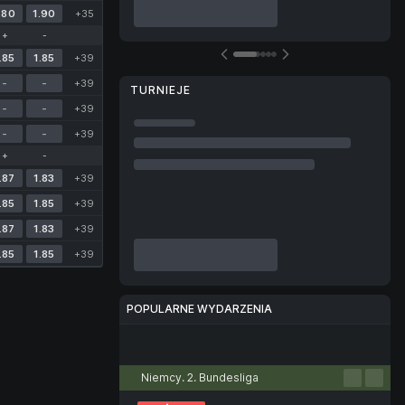
.80
1.90
+35
+
-
.85
1.85
+39
-
-
+39
TURNIEJE
-
-
+39
-
-
+39
+
-
.87
1.83
+39
.85
1.85
+39
.87
1.83
+39
.85
1.85
+39
POPULARNE WYDARZENIA
Piłka nożna
Tenis
Koszykówka
Piłka ręczna
Siatkówka
Niemcy. 2. Bundesliga