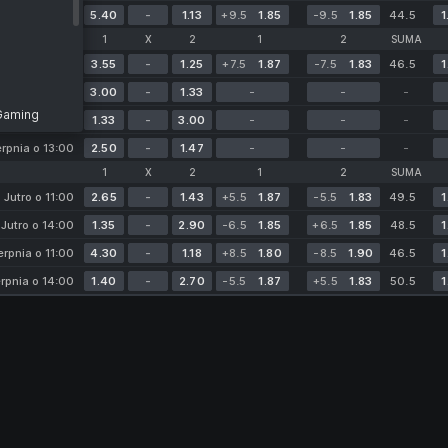
erpnia o 03:00
5.40
-
1.13
+9.5
1.85
-9.5
1.85
44.5
1
1
X
2
1
2
SUMA
Jutro o 11:00
3.55
-
1.25
+7.5
1.87
-7.5
1.83
46.5
1
Jutro o 13:00
3.00
-
1.33
-
-
-
 Gaming
erpnia o 11:00
1.33
-
3.00
-
-
-
erpnia o 13:00
2.50
-
1.47
-
-
-
1
X
2
1
2
SUMA
Jutro o 11:00
2.65
-
1.43
+5.5
1.87
-5.5
1.83
49.5
1
Jutro o 14:00
1.35
-
2.90
-6.5
1.85
+6.5
1.85
48.5
1
eon
erpnia o 11:00
4.30
-
1.18
+8.5
1.80
-8.5
1.90
46.5
1
erpnia o 14:00
1.40
-
2.70
-5.5
1.87
+5.5
1.83
50.5
1