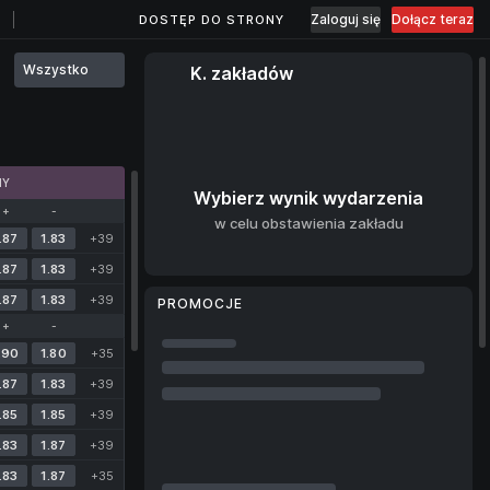
Zaloguj się
Dołącz teraz
DOSTĘP DO STRONY
Wszystko
K. zakładów
MY
Wybierz wynik wydarzenia
+
-
w celu obstawienia zakładu
.87
1.83
+39
.87
1.83
+39
.87
1.83
+39
PROMOCJE
+
-
.90
1.80
+35
.87
1.83
+39
.85
1.85
+39
.83
1.87
+39
.83
1.87
+35