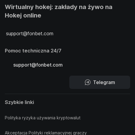
Wirtualny hokej: zakłady na żywo na
Hokej online
support@fonbet.com
Pomoc techniczna 24/7
support@fonbet.com
Telegram
Szybkie linki
Polityka ryzyka używania kryptowalut
Akceptacja Polityki reklamacyjnej graczy