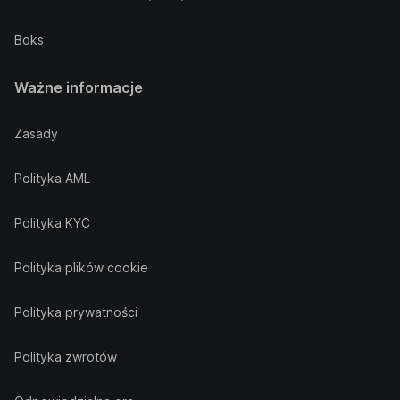
Boks
Ważne informacje
Zasady
Polityka AML
Polityka KYC
Polityka plików cookie
Polityka prywatności
Polityka zwrotów