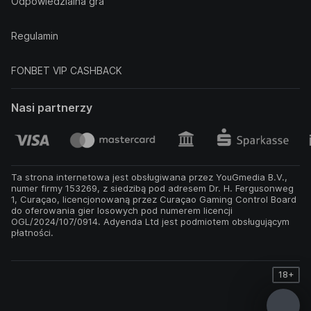
Odpowiedzialna gra
Regulamin
FONBET VIP CASHBACK
Nasi partnerzy
Ta strona internetowa jest obsługiwana przez YouGmedia B.V.,
numer firmy 153269, z siedzibą pod adresem Dr. H. Fergusonweg
1, Curaçao, licencjonowaną przez Curaçao Gaming Control Board
do oferowania gier losowych pod numerem licencji
OGL/2024/107/0914. Adyenda Ltd jest podmiotem obsługującym
płatności.
18+