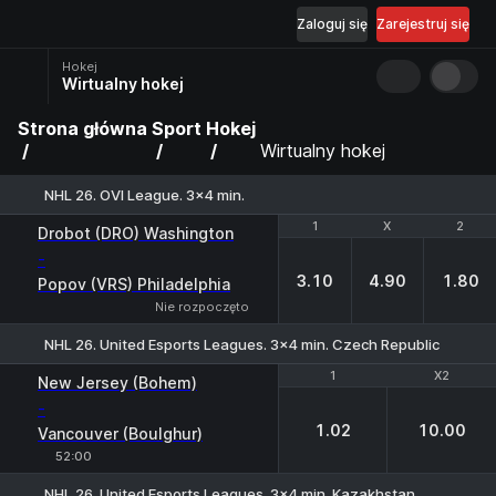
Zaloguj się
Zarejestruj się
Hokej
Wirtualny hokej
Strona główna
Sport
Hokej
Wirtualny hokej
NHL 26. OVI League. 3x4 min.
1
1
X
X
2
2
Drobot (DRO) Washington
-
3.10
4.90
1.80
Popov (VRS) Philadelphia
Nie rozpoczęto
NHL 26. United Esports Leagues. 3x4 min. Czech Republic
1
1
X2
X2
New Jersey (Bohem)
-
1.02
10.00
Vancouver (Boulghur)
52:00
NHL 26. United Esports Leagues. 3x4 min. Kazakhstan