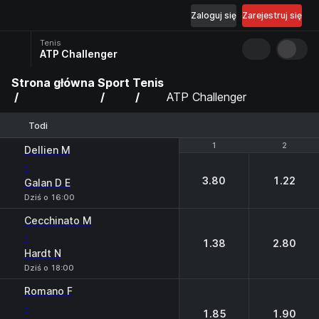
Zaloguj się
Zarejestruj się
Tenis
ATP Challenger
Strona główna
Sport
Tenis
ATP Challenger
Todi
1
1
2
2
Dellien M
-
3.80
1.22
Galan D E
Dziś o 16:00
Cecchinato M
-
1.38
2.80
Hardt N
Dziś o 18:00
Romano F
-
1.85
1.90