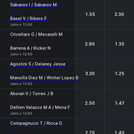
Sabanov I / Sabanov M
-
1.55
2.30
Basel V / Ribero F
Jutro o 12:00
Crivellaro G / Mecarelli M
-
2.90
1.35
Barrena A / Kicker N
Jutro o 12:00
Agostini S / Delaney Jesse
-
3.30
1.25
Mansilla Diez M / Winter Lopez B
Jutro o 12:00
Aboian V / Torres J B
-
2.50
1.47
Dellien Velasco M A / Mena F
Jutro o 12:00
Compagnucci T / Ricca G
-
2.75
1.40