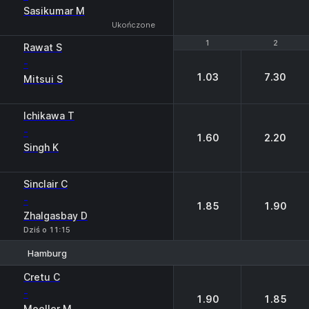
Sasikumar M
Ukończone
1
1
2
2
Rawat S
-
1.03
7.30
Mitsui S
Ichikawa T
-
1.60
2.20
Singh K
Sinclair C
-
1.85
1.90
Zhalgasbay D
Dziś o 11:15
Hamburg
1
2
Cretu C
-
1.90
1.85
Moeller M