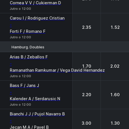
Cornea V V / Cukierman D
Jutro o 12:00
Carou I / Rodriguez Cristian
-
2.35
1.52
Forti F / Romano F
Jutro o 12:00
Hamburg. Doubles
1
2
Arias B / Zeballos F
-
1.70
2.02
Ramanathan Ramkumar / Vega David Hernandez
Jutro o 12:00
Bass F / Jans J
-
2.20
1.60
Kalender A / Serdarusic N
Jutro o 12:00
Bianchi J J / Pujol Navarro B
-
3.00
1.30
Jecan M A / Pavel B