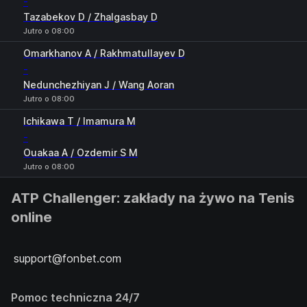
-
Tazabekov D / Zhalgasbay D
Jutro o 08:00
Omarkhanov A / Rakhmatullayev D
-
Nedunchezhiyan J / Wang Aoran
Jutro o 08:00
Ichikawa T / Imamura M
-
Ouakaa A / Ozdemir S M
Jutro o 08:00
ATP Challenger: zakłady na żywo na Tenis
online
support@fonbet.com
Pomoc techniczna 24/7