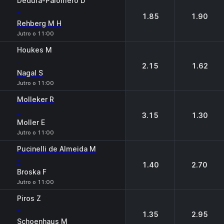
Dedura-Palomero D
-
1.85
1.90
Rehberg M H
Jutro o 11:00
Houkes M
-
2.15
1.62
Nagal S
Jutro o 11:00
Molleker R
-
3.15
1.30
Moller E
Jutro o 11:00
Pucinelli de Almeida M
-
1.40
2.70
Broska F
Jutro o 11:00
Piros Z
-
1.35
2.95
Schoenhaus M