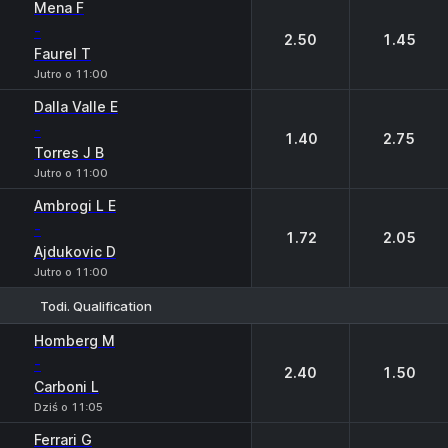
Mena F
-
2.50
1.45
Faurel T
Jutro o 11:00
Dalla Valle E
-
1.40
2.75
Torres J B
Jutro o 11:00
Ambrogi L E
-
1.72
2.05
Ajdukovic D
Jutro o 11:00
Todi. Qualification
1
2
Homberg M
-
2.40
1.50
Carboni L
Dziś o 11:05
Ferrari G