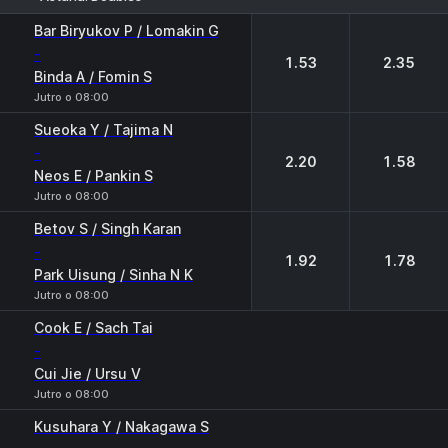
1
2
Bar Biryukov P / Lomakin G
-
1.53
2.35
Binda A / Fomin S
Jutro o 08:00
Sueoka Y / Tajima N
-
2.20
1.58
Neos E / Pankin S
Jutro o 08:00
Betov S / Singh Karan
-
1.92
1.78
Park Uisung / Sinha N K
Jutro o 08:00
Cook E / Sach Tai
-
Cui Jie / Ursu V
Jutro o 08:00
Kusuhara Y / Nakagawa S