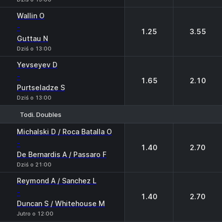
Wallin O
-
1.25
3.55
Guttau N
Dziś o 13:00
Yevseyev D
-
1.65
2.10
Purtseladze S
Dziś o 13:00
Todi. Doubles
1
2
Michalski D / Roca Batalla O
-
1.40
2.70
De Bernardis A / Passaro F
Dziś o 21:00
Reymond A / Sanchez L
-
1.40
2.70
Duncan S / Whitehouse M
Jutro o 12:00