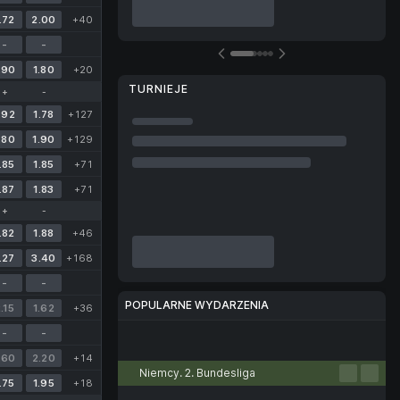
.72
2.00
+40
-
-
.90
1.80
+20
TURNIEJE
+
-
.92
1.78
+127
.80
1.90
+129
.85
1.85
+71
.87
1.83
+71
+
-
.82
1.88
+46
.27
3.40
+168
-
-
POPULARNE WYDARZENIA
.15
1.62
+36
-
-
Piłka nożna
Tenis
Koszykówka
Piłka ręczna
Siatkówka
.60
2.20
+14
Niemcy. 2. Bundesliga
.75
1.95
+18