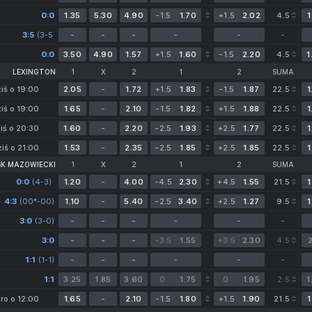
0-0)
0:0
1.35
5.30
4.90
-1.5
1.70
+1.5
2.02
4.5
1
3:5
(3-5
-
-
-
-
-
-
0-0)
0:0
3.50
4.90
1.57
+1.5
1.60
-1.5
2.20
4.5
1
LEXINGTON
1
X
2
1
2
SUMA
iś o 19:00
2.05
-
1.72
+1.5
1.83
-1.5
1.87
22.5
1
iś o 19:00
1.65
-
2.10
-1.5
1.82
+1.5
1.88
22.5
1
iś o 20:30
1.60
-
2.20
-2.5
1.93
+2.5
1.77
22.5
1
iś o 21:00
1.53
-
2.35
-2.5
1.85
+2.5
1.85
22.5
1
SK MAZOWIECKI
1
X
2
1
2
SUMA
0:0
(4-3)
1.20
-
4.00
-4.5
2.30
+4.5
1.55
21.5
1
4:3
(00*-00)
1.10
-
5.40
-2.5
3.40
+2.5
1.27
9.5
1
3:0
(3-0)
-
-
-
-
-
-
3:0
-
-
-
-3.5
1.55
+3.5
2.30
4.5
2
1:1
(1-1)
-
-
-
-
-
-
1:1
3.25
1.85
3.60
0
1.75
0
1.95
2.5
1
tro o 12:00
1.65
-
2.10
-1.5
1.80
+1.5
1.90
21.5
1