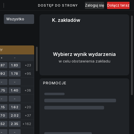
Zaloguj się
Dołącz teraz
DOSTĘP DO STRONY
Wszystko
K. zakładów
MY
Wybierz wynik wydarzenia
+
-
w celu obstawienia zakładu
.87
1.83
+23
.92
1.78
+95
-
-
PROMOCJE
.75
1.40
+38
-
-
.15
1.62
+20
.70
2.02
+37
.52
2.35
+162
-
-