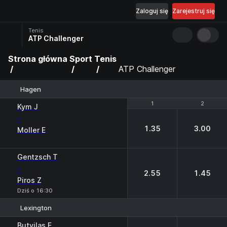
Zaloguj się
Zarejestruj się
Tenis
ATP Challenger
Strona główna
Sport
Tenis
ATP Challenger
Hagen
1
1
2
2
Kym J
-
1.35
3.00
Moller E
Gentzsch T
-
2.55
1.45
Piros Z
Dziś o 16:30
Lexington
1
2
Butvilas E