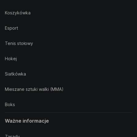
Koszykówka
Esport
Tenis stołowy
Hokej
Siatkówka
Mieszane sztuki walki (MMA)
Boks
Ważne informacje
Zasady