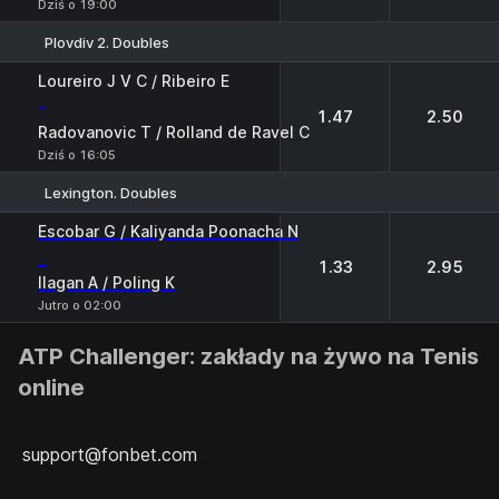
Dziś o 19:00
Plovdiv 2. Doubles
1
2
Loureiro J V C / Ribeiro E
-
1.47
2.50
Radovanovic T / Rolland de Ravel C
Dziś o 16:05
Lexington. Doubles
1
2
Escobar G / Kaliyanda Poonacha N
-
1.33
2.95
Ilagan A / Poling K
Jutro o 02:00
ATP Challenger: zakłady na żywo na Tenis
online
support@fonbet.com