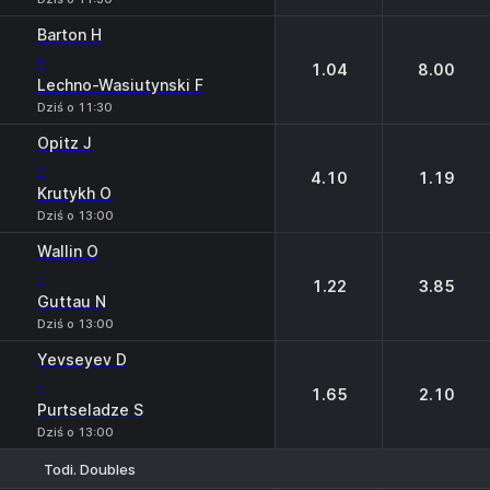
Barton H
-
1.04
8.00
Lechno-Wasiutynski F
Dziś o 11:30
Opitz J
-
4.10
1.19
Krutykh O
Dziś o 13:00
Wallin O
-
1.22
3.85
Guttau N
Dziś o 13:00
Yevseyev D
-
1.65
2.10
Purtseladze S
Dziś o 13:00
Todi. Doubles