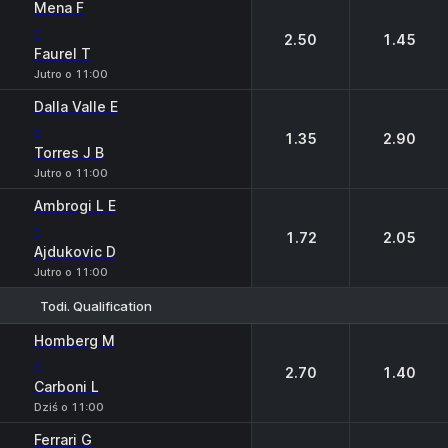
Mena F
-
2.50
1.45
Faurel T
Jutro o 11:00
Dalla Valle E
-
1.35
2.90
Torres J B
Jutro o 11:00
Ambrogi L E
-
1.72
2.05
Ajdukovic D
Jutro o 11:00
Todi. Qualification
1
2
Homberg M
-
2.70
1.40
Carboni L
Dziś o 11:00
Ferrari G