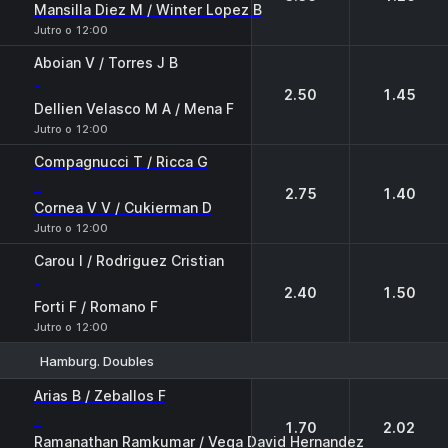
Mansilla Diez M / Winter Lopez B
Jutro o 12:00
Aboian V / Torres J B
-
2.50
1.45
Dellien Velasco M A / Mena F
Jutro o 12:00
Compagnucci T / Ricca G
-
2.75
1.40
Cornea V V / Cukierman D
Jutro o 12:00
Carou I / Rodriguez Cristian
-
2.40
1.50
Forti F / Romano F
Jutro o 12:00
Hamburg. Doubles
1
2
Arias B / Zeballos F
-
1.70
2.02
Ramanathan Ramkumar / Vega David Hernandez