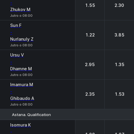
-
1.55
2.30
Zhukov M
Jutro o 08:00
Sun F
-
1.22
3.85
Nurlanuly Z
Jutro o 08:00
Ursu V
-
2.95
1.35
Dhamne M
Jutro o 08:00
Imamura M
-
2.35
1.53
Ghibaudo A
Jutro o 08:00
Astana. Qualification
1
2
Isomura K
-