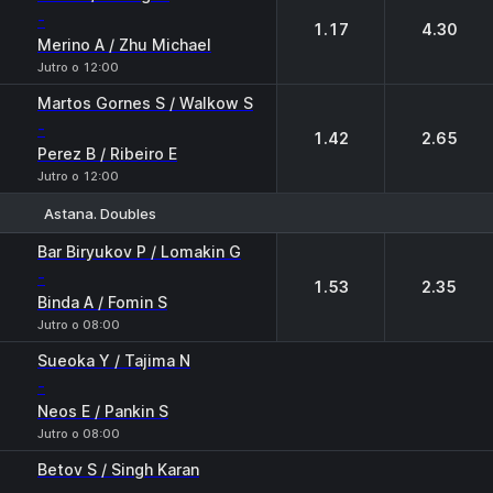
-
1.17
4.30
Merino A / Zhu Michael
Jutro o 12:00
Martos Gornes S / Walkow S
-
1.42
2.65
Perez B / Ribeiro E
Jutro o 12:00
Astana. Doubles
1
2
Bar Biryukov P / Lomakin G
-
1.53
2.35
Binda A / Fomin S
Jutro o 08:00
Sueoka Y / Tajima N
-
Neos E / Pankin S
Jutro o 08:00
Betov S / Singh Karan