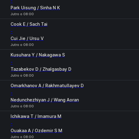
-
Park Uisung / Sinha N K
Jutro o 08:00
Cook E / Sach Tai
-
Cui Jie / Ursu V
Jutro o 08:00
Kusuhara Y / Nakagawa S
-
Tazabekov D / Zhalgasbay D
Jutro o 08:00
Omarkhanov A / Rakhmatullayev D
-
Nedunchezhiyan J / Wang Aoran
Jutro o 08:00
Ichikawa T / Imamura M
-
Ouakaa A / Ozdemir S M
Jutro o 08:00