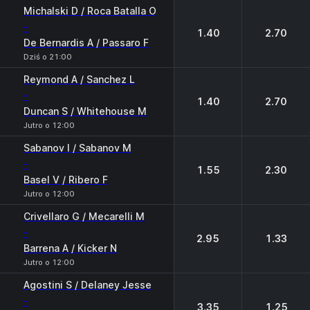
1
2
Michalski D / Roca Batalla O
-
1.40
2.70
De Bernardis A / Passaro F
Dziś o 21:00
Reymond A / Sanchez L
-
1.40
2.70
Duncan S / Whitehouse M
Jutro o 12:00
Sabanov I / Sabanov M
-
1.55
2.30
Basel V / Ribero F
Jutro o 12:00
Crivellaro G / Mecarelli M
-
2.95
1.33
Barrena A / Kicker N
Jutro o 12:00
Agostini S / Delaney Jesse
-
3.35
1.25