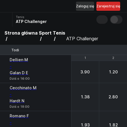
Zaloguj się
Zarejestruj się
Tenis
ATP Challenger
Strona główna
Sport
Tenis
ATP Challenger
Todi
1
1
2
2
Dellien M
-
3.90
1.20
Galan D E
Dziś o 16:00
Cecchinato M
-
1.38
2.80
Hardt N
Dziś o 18:00
Romano F
-
1.93
1.82