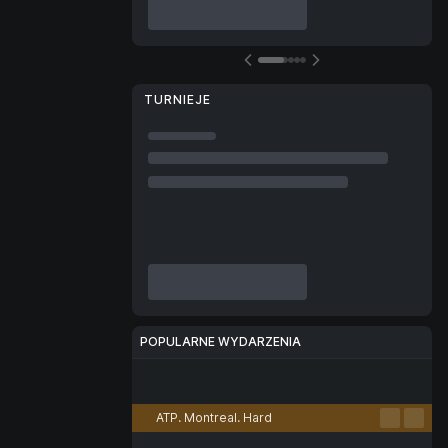
TURNIEJE
POPULARNE WYDARZENIA
Piłka nożna
Tenis
Koszykówka
Siatkówka
E-sport
ATP. Montreal. Hard