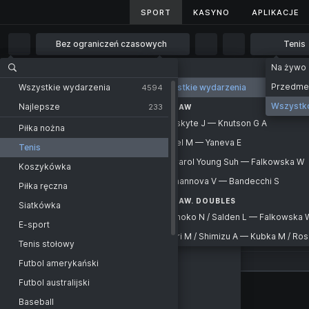
SPORT
SPORT
KASYNO
KASYNO
APLIKACJE
APLIKACJE
Bez ograniczeń czasowych
Tenis
Bez ograniczeń czasowych
Na żywo
Strona główna
Sport
Tenis
WTA 125K
1 godz.
Przedm
Wszystkie wydarzenia
Wszystkie wydarzenia
Wszystkie wydarzenia
4594
427
2 godz.
Wszystk
Najlepsze
233
KATEGORIA
WARSAW
Tenis - WTA 125K
ATP
Mikulskyte J — Knutson G A
4 godz.
Piłka nożna
Mikulskyte J
Montreal
Barthel M — Yaneva E
6 godz.
Tenis
-
Knutson G A
Barthel M
Montreal. Doubles
Lee Carol Young Suh — Falkowska W
12 godz.
Koszykówka
-
Yaneva E
Lee Carol Young Suh
WTA
Valdmannova V — Bandecchi S
1 dzień
Piłka ręczna
-
Falkowska W
Valdmannova V
Toronto
WARSAW. DOUBLES
2 dni
Siatkówka
-
Karamoko N / Salden L — Falkowska W
Bandecchi S
Hard
E-sport
Karamoko N / Salden L
Kobori M / Shimizu A — Kubka M / Ros
Tournament outright
-
Tenis stołowy
Falkowska W / Smith Alana
Kobori M / Shimizu A
Additional
-
Futbol amerykański
Kubka M / Rosolska A
Toronto. Doubles
Futbol australijski
ATP Challenger
Baseball