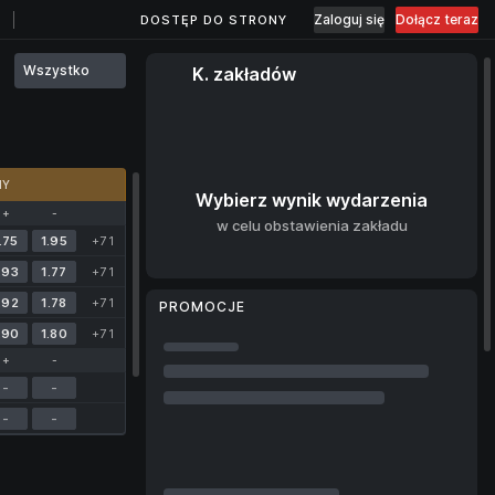
Zaloguj się
Dołącz teraz
DOSTĘP DO STRONY
Wszystko
K. zakładów
MY
Wybierz wynik wydarzenia
+
-
w celu obstawienia zakładu
.75
1.95
+71
.93
1.77
+71
.92
1.78
+71
PROMOCJE
.90
1.80
+71
+
-
-
-
-
-