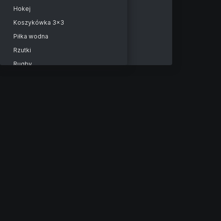
Hagen
Hokej
Lexington
Koszykówka 3x3
Grodzisk Mazowiecki
Piłka wodna
Istanbul 2
Rzutki
Plovdiv 2
Rugby
Istanbul 2. Doubles
Bilard
Hagen. Doubles
Futsal
Grodzisk Mazowiecki. Doubles
Krykiet
Plovdiv 2. Doubles
Hokej na trawie
Lexington. Doubles
Floorball
WTA 125K
Sport
Warsaw
Siatkówka plażowa
Warsaw. Doubles
Piłka nożna plażowa
World Tennis. Mężczyźni
Lacrosse
World Tennis. Men. Spain
Piłka nożna gaelicka
World Tennis. Men. Spain
Badminton