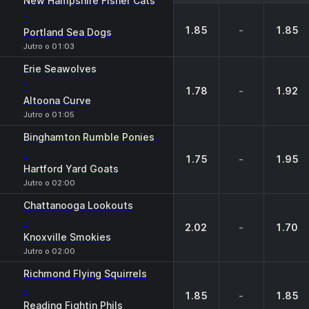
New Hampshire Fisher Cats
-
1.85
-
1.85
Portland Sea Dogs
Jutro o 01:03
Erie Seawolves
-
1.78
-
1.92
Altoona Curve
Jutro o 01:05
Binghamton Rumble Ponies
-
1.75
-
1.95
Hartford Yard Goats
Jutro o 02:00
Chattanooga Lookouts
-
2.02
-
1.70
Knoxville Smokies
Jutro o 02:00
Richmond Flying Squirrels
-
1.85
-
1.85
Reading Fightin Phils