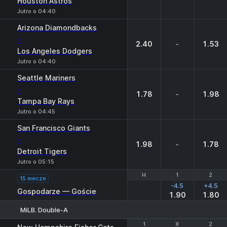
Houston Astros
Jutro o 04:40
Arizona Diamondbacks
-
2.40
-
1.53
Los Angeles Dodgers
Jutro o 04:40
Seattle Mariners
-
1.78
-
1.98
Tampa Bay Rays
Jutro o 04:45
San Francisco Giants
-
1.98
-
1.78
Detroit Tigers
Jutro o 05:15
H
H
1
1
2
2
15 mecze
-4.5
+4.5
Gospodarze — Goście
1.90
1.80
MiLB. Double-A
1
1
X
X
2
2