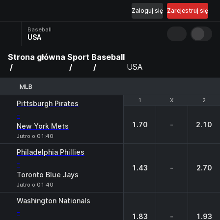
Zaloguj się
Zarejestruj się
Baseball
USA
Strona główna
Sport
Baseball
USA
MLB
1
1
X
X
2
2
Pittsburgh Pirates
-
1.70
-
2.10
New York Mets
Jutro o 01:40
Philadelphia Phillies
-
1.43
-
2.70
Toronto Blue Jays
Jutro o 01:40
Washington Nationals
-
1.83
-
1.93