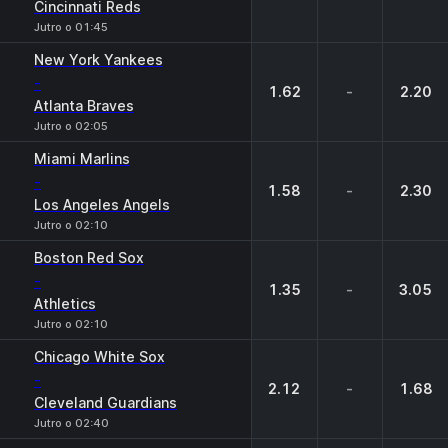
Cincinnati Reds
Jutro o 01:45
New York Yankees
-
1.62
-
2.20
Atlanta Braves
Jutro o 02:05
Miami Marlins
-
1.58
-
2.30
Los Angeles Angels
Jutro o 02:10
Boston Red Sox
-
1.35
-
3.05
Athletics
Jutro o 02:10
Chicago White Sox
-
2.12
-
1.68
Cleveland Guardians
Jutro o 02:40