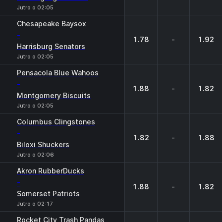
Jutro o 02:05
Chesapeake Baysox
-
1.78
-
1.92
Harrisburg Senators
Jutro o 02:05
Pensacola Blue Wahoos
-
1.88
-
1.82
Montgomery Biscuits
Jutro o 02:05
Columbus Clingstones
-
1.82
-
1.88
Biloxi Shuckers
Jutro o 02:06
Akron RubberDucks
-
1.88
-
1.82
Somerset Patriots
Jutro o 02:17
Rocket City Trash Pandas