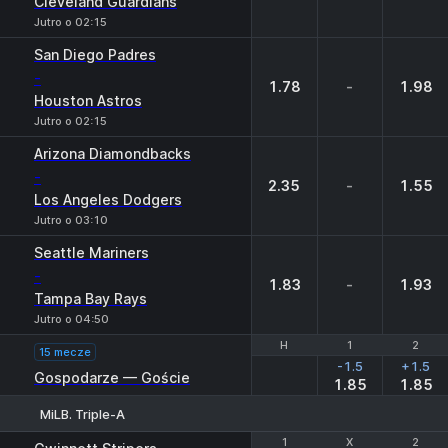
Cleveland Guardians
Jutro o 02:15
San Diego Padres
-
1.78
-
1.98
Houston Astros
Jutro o 02:15
Arizona Diamondbacks
-
2.35
-
1.55
Los Angeles Dodgers
Jutro o 03:10
Seattle Mariners
-
1.83
-
1.93
Tampa Bay Rays
Jutro o 04:50
H
H
1
1
2
2
15 mecze
-1.5
+1.5
Gospodarze — Goście
1.85
1.85
MiLB. Triple-A
1
1
X
X
2
2