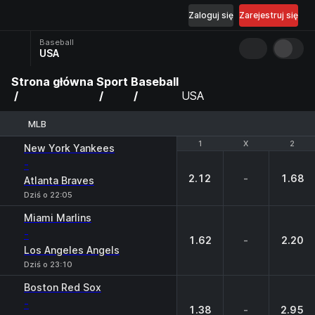
Zaloguj się
Zarejestruj się
Baseball
USA
Strona główna
Sport
Baseball
USA
MLB
1
1
X
X
2
2
New York Yankees
-
2.12
-
1.68
Atlanta Braves
Dziś o 22:05
Miami Marlins
-
1.62
-
2.20
Los Angeles Angels
Dziś o 23:10
Boston Red Sox
-
1.38
-
2.95