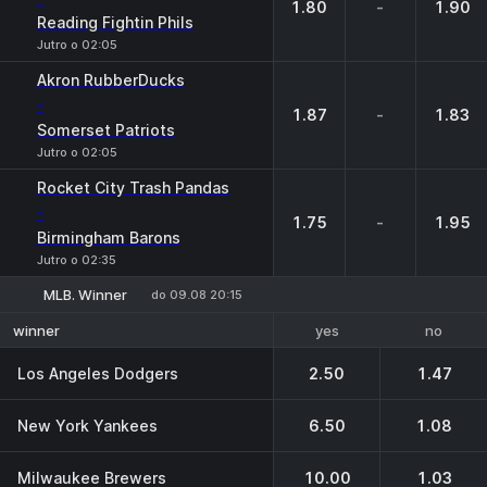
1.80
-
1.90
Reading Fightin Phils
Jutro o 02:05
Akron RubberDucks
-
1.87
-
1.83
Somerset Patriots
Jutro o 02:05
Rocket City Trash Pandas
-
1.75
-
1.95
Birmingham Barons
Jutro o 02:35
MLB. Winner
do 09.08 20:15
yes
no
winner
Los Angeles Dodgers
2.50
1.47
New York Yankees
6.50
1.08
Milwaukee Brewers
10.00
1.03