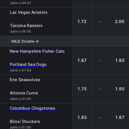
Jutro o 04:37
Las Vegas Aviators
-
1.72
-
2.00
Tacoma Rainiers
Jutro o 05:05
MiLB. Double-A
1
X
2
New Hampshire Fisher Cats
-
1.87
-
1.83
Portland Sea Dogs
Jutro o 01:03
Erie Seawolves
-
1.75
-
1.95
Altoona Curve
Jutro o 01:05
Columbus Clingstones
-
1.83
-
1.87
Biloxi Shuckers
Jutro o 01:05