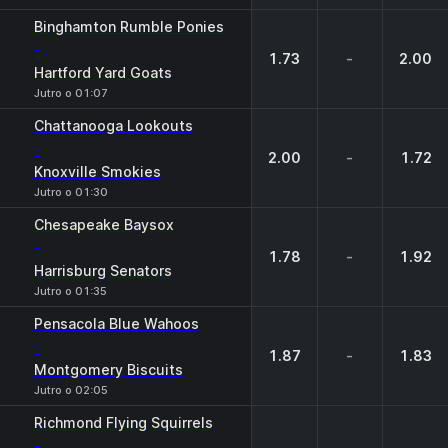
Binghamton Rumble Ponies
-
1.73
-
2.00
Hartford Yard Goats
Jutro o 01:07
Chattanooga Lookouts
-
2.00
-
1.72
Knoxville Smokies
Jutro o 01:30
Chesapeake Baysox
-
1.78
-
1.92
Harrisburg Senators
Jutro o 01:35
Pensacola Blue Wahoos
-
1.87
-
1.83
Montgomery Biscuits
Jutro o 02:05
Richmond Flying Squirrels
-