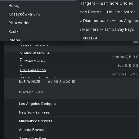
Cleveland Guardians
St. Louis Cardinals
South Korea. KBO
Texas Rangers — Baltimore Orioles
Hokej
-
Ju
Colorado Rockies
Texas Rangers
Meksyk
San Diego Padres — Houston Astros
Koszykówka 3x3
-
Ju
Baltimore Orioles
San Diego Padres
Mexico. LMB
Arizona Diamondbacks — Los Angele
Piłka wodna
-
Jut
Houston Astros
Arizona Diamondbacks
USA
Seattle Mariners — Tampa Bay Rays
Rzutki
-
Jut
Los Angeles Dodgers
Seattle Mariners
MLB
MILB. TRIPLE-A
Rugby
-
Jut
Charlotte Knights — Durham Bulls
Tampa Bay Rays
MLB
Bilard
Charlotte Knights
St. Paul Saints — Louisville Bats
Winner
-
bottom 7, B:0 S:
Futsal
Durham Bulls
St. Paul Saints
Salt Lake Bees — Oklahoma City Com
American League. Winner
-
top 9, B:0 S
Krykiet
Louisville Bats
Salt Lake Bees
National League. Winner
-
bottom 6, B:0 S:
Hokej na trawie
Oklahoma City Comets
MiLB
do 09 Sie 20:15
MLB. WINNER
Floorball
Sport
PLAYER / TEAM
Siatkówka plażowa
Los Angeles Dodgers
Piłka nożna plażowa
New York Yankees
Lacrosse
Milwaukee Brewers
Piłka nożna gaelicka
Atlanta Braves
Badminton
Tampa Bay Rays