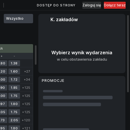
Zaloguj się
Dołącz teraz
DOSTĘP DO STRONY
Wszystko
K. zakładów
MA
Wybierz wynik wydarzenia
+
-
w celu obstawienia zakładu
.80
1.38
.20
1.60
+27
.00
1.72
+34
PROMOCJE
.90
1.85
+125
.00
1.75
+125
.97
1.80
+125
.05
1.75
+125
.73
2.05
+120
.95
1.80
+121