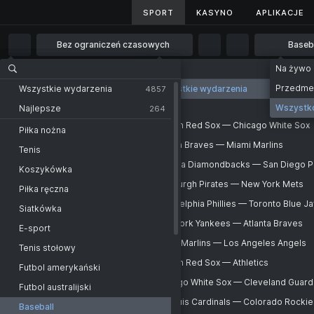
SPORT
SPORT
KASYNO
KASYNO
APLIKACJE
APLIKACJE
Bez ograniczeń czasowych
Baseb
Bez ograniczeń czasowych
Na żywo
Strona główna
Sport
Baseball
USA
1 godz.
Przedm
Wszystkie wydarzenia
Wszystkie wydarzenia
Wszystkie wydarzenia
4857
122
2 godz.
Wszystk
Najlepsze
264
KRAJE
MLB
Baseball - USA
Chińskie Tajpej
Boston Red Sox — Chicago White Sox
4 godz.
Piłka nożna
MLB
Boston Red Sox
Chinese Taipei. CPBL
Atlanta Braves — Miami Marlins
6 godz.
Tenis
-
Chicago White Sox
Atlanta Braves
Czechy
Arizona Diamondbacks — San Diego 
12 godz.
Koszykówka
-
Miami Marlins
Arizona Diamondbacks
Czech Republic. Extraliga
Pittsburgh Pirates — New York Mets
1 dzień
Piłka ręczna
-
San Diego Padres
Pittsburgh Pirates
Japonia
Philadelphia Phillies — Toronto Blue J
2 dni
Siatkówka
-
Jut
New York Mets
Philadelphia Phillies
Japan. NPB
New York Yankees — Atlanta Braves
E-sport
-
Jut
Toronto Blue Jays
New York Yankees
Japan. NPB
Miami Marlins — Los Angeles Angels
Tenis stołowy
-
Jut
Atlanta Braves
Miami Marlins
Winner
Boston Red Sox — Athletics
Futbol amerykański
-
Ju
Los Angeles Angels
Boston Red Sox
Japan. NPB. Reserve league
Chicago White Sox — Cleveland Guard
Futbol australijski
-
Ju
Athletics
Chicago White Sox
Korea Południowa
St. Louis Cardinals — Colorado Rockie
Baseball
-
Jut