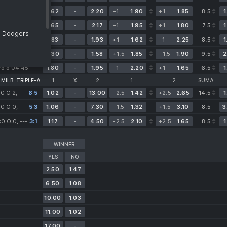
tro o 03:15
1.62
-
2.20
-1
1.90
+1
1.85
8.5
1
tro o 03:15
1.65
-
2.17
-1
1.95
+1
1.80
7.5
1
s Dodgers
ro o 04:40
1.83
-
1.93
+1
1.62
-1
2.25
8.5
1
ro o 04:40
2.30
-
1.58
+1.5
1.85
-1.5
1.90
9.5
2
ro o 04:45
1.80
-
1.95
-1
2.20
+1
1.65
6.5
1
MILB. TRIPLE-A
1
X
2
1
2
SUMA
0 O:2, ---
8:5
1.02
-
13.00
-2.5
1.42
+2.5
2.65
14.5
1
ets
:0 O:0, ---
5:3
1.06
-
7.30
-1.5
1.32
+1.5
3.10
8.5
3
0 O:0, ---
3:1
1.17
-
4.50
-2.5
2.10
+2.5
1.65
8.5
1
WINNER
YES
NO
2.50
1.47
6.50
1.08
10.00
1.03
11.00
1.02
17.00
-