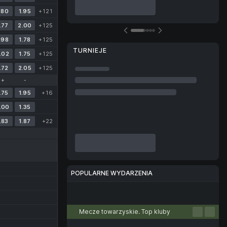
.80
1.95
+121
.77
2.00
+125
.98
1.78
+125
TURNIEJE
.02
1.75
+125
.72
2.05
+125
+
-
.75
1.95
+16
.00
1.35
.83
1.87
+22
POPULARNE WYDARZENIA
Piłka nożna
Tenis
Koszykówka
Siatkówka
E-sport
Mecze towarzyskie. Top kluby