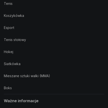
Tenis
Koszykówka
Esport
Tenis stołowy
Hokej
Siatkówka
Mieszane sztuki walki (MMA)
Boks
Ważne informacje