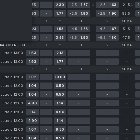
0:0
1.55
-
2.30
-2.5
1.87
+2.5
1.83
21.5
1
Jutro o 14:00
1.93
-
1.77
+2.5
1.80
-2.5
1.90
52.5
1
BB STORM. BO3
1
X
2
1
2
SUMA
Dziś o 23:00
2.23
-
1.58
+4.5
1.83
-4.5
1.87
51.5
1
Jutro o 02:00
1.25
-
3.55
-8.5
1.90
+8.5
1.80
47.5
1
 BO3
RAG OPEN. BO3
1
X
2
1
2
SUMA
Jutro o 13:00
1.63
-
2.13
-
-
-
Jutro o 13:00
1.93
-
1.77
-
-
-
1
X
2
1
2
SUMA
Jutro o 12:00
1.02
-
10.00
-
-
-
Jutro o 12:00
1.04
-
8.50
-
-
-
Jutro o 12:00
1.04
-
8.50
-
-
-
Jutro o 12:00
4.90
-
1.14
-
-
-
Jutro o 12:00
1.14
-
4.90
-
-
-
Jutro o 12:00
4.90
-
1.14
-
-
-
Jutro o 12:00
1.07
-
6.80
-
-
-
Jutro o 12:00
1.04
-
8.50
-
-
-