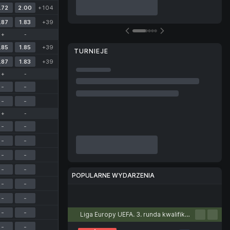
.72
2.00
+104
.87
1.83
+39
+
-
.85
1.85
+39
TURNIEJE
.87
1.83
+39
+
-
-
-
-
-
+
-
-
-
-
-
-
-
-
-
POPULARNE WYDARZENIA
-
-
Piłka nożna
Tenis
Koszykówka
Piłka ręczna
Siatkówka
-
-
-
-
Liga Europy UEFA. 3. runda kwalifikacyjna. Pierwsze mecze
-
-