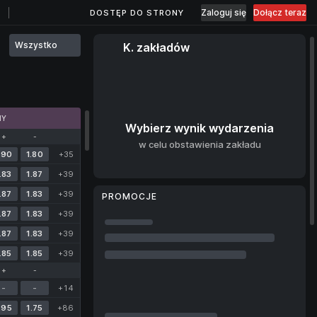
Zaloguj się
Dołącz teraz
DOSTĘP DO STRONY
Wszystko
K. zakładów
MY
Wybierz wynik wydarzenia
+
-
w celu obstawienia zakładu
.90
1.80
+35
.83
1.87
+39
.87
1.83
+39
PROMOCJE
.87
1.83
+39
.87
1.83
+39
.85
1.85
+39
+
-
-
-
+14
.95
1.75
+86