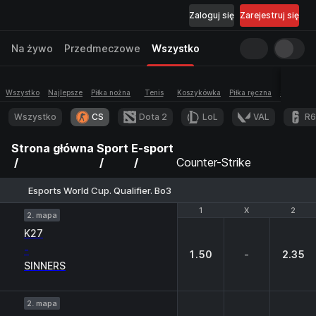
Zaloguj się
Zarejestruj się
Na żywo
Przedmeczowe
Wszystko
Wszystko
Najlepsze
Piłka nożna
Tenis
Koszykówka
Piłka ręczna
Siatkówka
Wszystko
CS
Dota 2
LoL
VAL
R6
Strona główna
Sport
E-sport
Counter-Strike
Esports World Cup. Qualifier. Bo3
1
1
X
X
2
2
2. mapa
K27
-
1.50
-
2.35
SINNERS
2. mapa