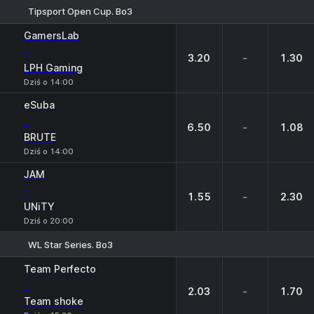
Tipsport Open Cup. Bo3
1
X
2
GamersLab
-
3.20
-
1.30
LPH Gaming
Dziś o 14:00
eSuba
-
6.50
-
1.08
BRUTE
Dziś o 14:00
JAM
-
1.55
-
2.30
UNiTY
Dziś o 20:00
WL Star Series. Bo3
1
X
2
Team Perfecto
-
2.03
-
1.70
Team shoke