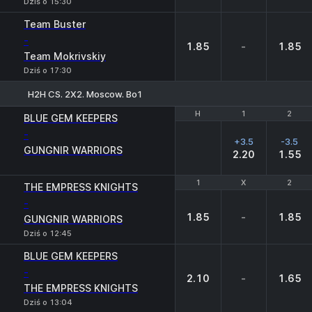
Dziś o 15:30
Team Buster
-
1.85
-
1.85
Team Mokrivskiy
Dziś o 17:30
H2H CS. 2X2. Moscow. Bo1
H
H
1
1
2
2
BLUE GEM KEEPERS
-
+3.5
-3.5
GUNGNIR WARRIORS
2.20
1.55
1
1
X
X
2
2
THE EMPRESS KNIGHTS
-
1.85
-
1.85
GUNGNIR WARRIORS
Dziś o 12:45
BLUE GEM KEEPERS
-
2.10
-
1.65
THE EMPRESS KNIGHTS
Dziś o 13:04