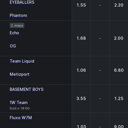
EYEBALLERS
1.55
-
2.20
-
Phantom
2. mapa
Echo
1.68
-
2.00
-
OG
Team Liquid
-
1.06
-
6.80
Metizport
BASEMENT BOYS
-
3.55
-
1.25
1W Team
Dziś o 18:00
Fluxo W7M
-
1.03
-
9.00