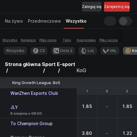
Zaloguj się
Zarejestruj się
Na żywo
Przedmeczowe
Wszystko
Wszystko
Najlepsze
Piłka nożna
Tenis
Koszykówka
Piłka ręczna
Siatkówka
Wszystko
CS
Dota 2
LoL
VAL
K
Strona główna
Sport
E-sport
KoG
King Growth League. Bo5
1
1
X
X
2
2
WanZhen Esports Club
-
1.85
-
1.85
JLY
8 sierpnia o 09:00
To Champion Group
-
3.80
-
1.22