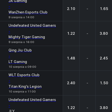
JA Gaming
-
2.10
-
1.65
WanZhen Esports Club
9 sierpnia o 14:00
Undefeated United Gamers
-
1.22
-
3.80
Mighty Tiger Gaming
9 sierpnia o 16:00
Qing Jiu Club
-
1.48
-
2.45
LT Gaming
10 sierpnia o 09:00
WLT Esports Club
-
2.40
-
1.50
Titan King's Legion
10 sierpnia o 11:00
Undefeated United Gamers
-
1.22
-
3.80
JLY