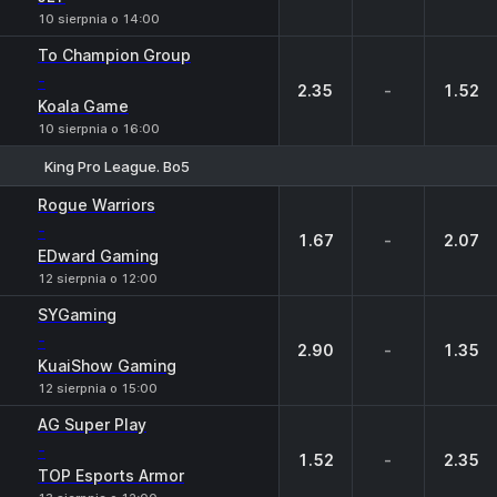
10 sierpnia o 14:00
To Champion Group
-
2.35
-
1.52
Koala Game
10 sierpnia o 16:00
King Pro League. Bo5
1
X
2
Rogue Warriors
-
1.67
-
2.07
EDward Gaming
12 sierpnia o 12:00
SYGaming
-
2.90
-
1.35
KuaiShow Gaming
12 sierpnia o 15:00
AG Super Play
-
1.52
-
2.35
TOP Esports Armor